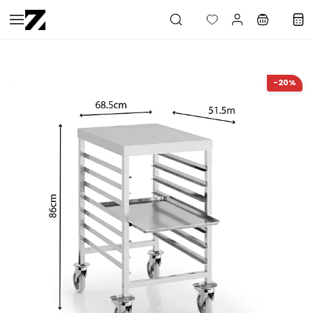
Saltar al
contenido
principal
-20%