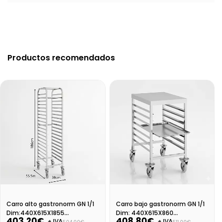
Productos recomendados
Carro alto gastronorm GN 1/1
Carro bajo gastronorm GN 1/1
Dim:440X615X1855
Dim: 440X615X860
403,20€
408,80€
+ IVA
+ IVA
Desmontado
Desmontado