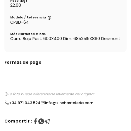
Peso (kg)
22.00
Modelo / Referencia
CPBD-64
Más Características
Carro Bajo Past. 600X400 Dim: 685X515X860 Desmont
Formas de pago
La foto puede diferenciarse levemente del original
+34 871 043 524
info@zinehosteleria.com
Compartir :