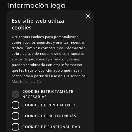
Información legal
×
Ese sitio web utiliza
Política de privacidad
cookies
Aviso legal
Utilizamos cookies para personalizar el
contenido, los anuncios y analizar nuestro
tráfico. También compartimos información
sobre su uso de nuestro sitio con nuestros
socios de publicidad y análisis, quienes
App Zine Hostelería
pueden combinarla con otra información
que les haya proporcionado o que hayan
recopilado a partir del uso de sus servicios.
Más información
COOKIES ESTRICTAMENTE
NECESARIAS
COOKIES DE RENDIMIENTO
COOKIES DE PREFERENCIAS
Síguenos
COOKIES DE FUNCIONALIDAD