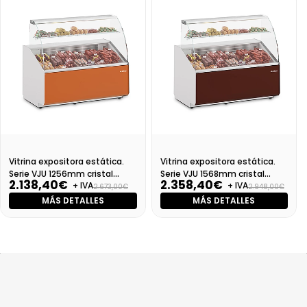
Vitrina expositora estática.
Vitrina expositora estática.
Serie VJU 1256mm cristal
Serie VJU 1568mm cristal
2.138,40€
2.358,40€
+ IVA
+ IVA
curvo
curvo
2.673,00€
2.948,00€
MÁS DETALLES
MÁS DETALLES