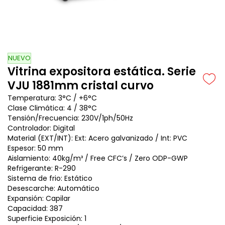
NUEVO
Vitrina expositora estática. Serie
VJU 1881mm cristal curvo
Temperatura: 3°C / +6°C
Clase Climática: 4 / 38°C
Tensión/Frecuencia: 230V/1ph/50Hz
Controlador: Digital
Material (EXT/INT): Ext: Acero galvanizado / Int: PVC
Espesor: 50 mm
Aislamiento: 40kg/m³ / Free CFC’s / Zero ODP-GWP
Refrigerante: R-290
Sistema de frio: Estático
Desescarche: Automático
Expansión: Capilar
Capacidad: 387
Superficie Exposición: 1