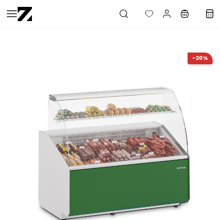
Saltar al
contenido
principal
-20%