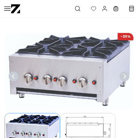
Saltar al
contenido
principal
-20%