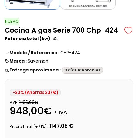
NUEVO
Cocina A gas Serie 700 Chp-424
Potencia total (kw):
32
Modelo / Referencia :
CHP-424
Marca :
Savemah
Entrega aproximada :
3 días laborables
-20% (Ahorras 237€)
PVP:
1.185,00€
948,00€
+ IVA
1147,08 €
Precio final (+21%):