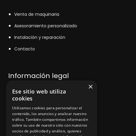
V
enta de maquinaria
Asesoramiento personalizado
Instalación y reparación
Contacto
Información legal
×
Ese sitio web utiliza
Política de privacidad
cookies
Aviso legal
Utilizamos cookies para personalizar el
contenido, los anuncios y analizar nuestro
tráfico. También compartimos información
sobre su uso de nuestro sitio con nuestros
socios de publicidad y análisis, quienes
App Zine Hostelería