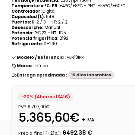
Tensión/Frecuencia:
230V/1ph/50Hz
Temperatura ºC: PR:
+4ºC/+8ºC - PHT: +55ºC/+60ºC
Controlador:
Digital
Capacidad (L):
548
Puertas:
R: 2 / 3 - HT: 2 / 2
Desescarche:
Manual
Potencia:
R:1223 - HT: 1125
Potencia frigorífica:
2192
Refrigerante:
R-290
Modelo / Referencia :
VBR18IPR
Marca :
Infrico
Entrega aproximada :
15 días laborables
-20% (Ahorras 1341€)
PVP:
6.707,00€
5.365,60€
+ IVA
6492,38 €
Precio final (+21%):