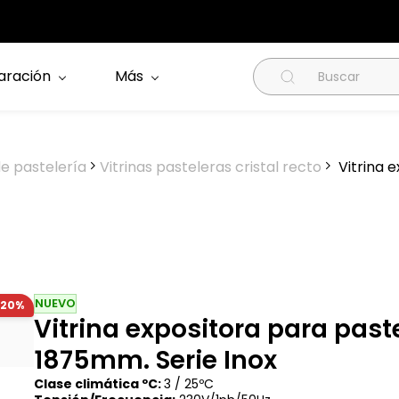
aración
Más
de pastelería
Vitrinas pasteleras cristal recto
Vitrina 
NUEVO
-20%
Vitrina expositora para past
1875mm. Serie Inox
Clase climática ºC:
3 / 25ºC