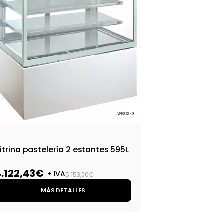
itrina pastelería 2 estantes 595L
4.122,43€
+ IVA
5.153,00€
MÁS DETALLES