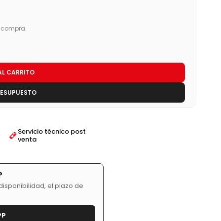
u compra.
AL CARRITO
RESUPUESTO
Servicio técnico post
venta
?
isponibilidad, el plazo de
PP