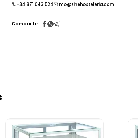
+34 871 043 524
info@zinehosteleria.com
Compartir :
s