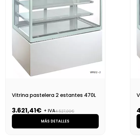
Vitrina pastelera 2 estantes 470L
V
3.621,41€
+ IVA
4.527,00€
MÁS DETALLES