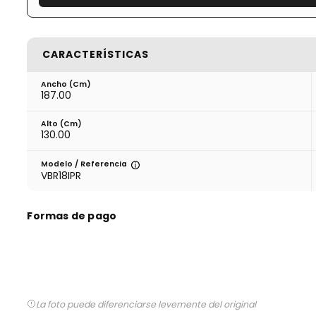
CARACTERÍSTICAS
Ancho (cm)
187.00
Alto (cm)
130.00
Modelo / Referencia
VBR18IPR
Formas de pago
La foto puede diferenciarse levemente del original