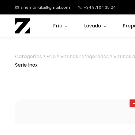
Saltar al
zinemarratxi@gmail.com
+34 871 04 35 24
contenido
principal
Frío
Lavado
Prep
Categorías
Frío
Vitrinas refrigeradas
Vitrinas 
Serie Inox