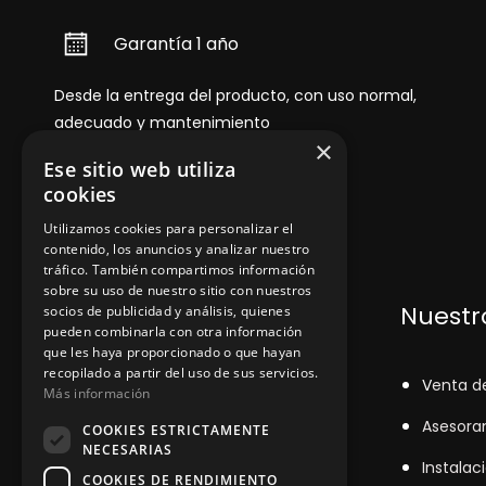
Garantía 1 año
Desde la entrega del producto, con uso normal,
adecuado y mantenimiento
×
Ese sitio web utiliza
cookies
Utilizamos cookies para personalizar el
contenido, los anuncios y analizar nuestro
tráfico. También compartimos información
sobre su uso de nuestro sitio con nuestros
Dónde encontrarnos
Nuestro
socios de publicidad y análisis, quienes
pueden combinarla con otra información
que les haya proporcionado o que hayan
recopilado a partir del uso de sus servicios.
+348
71043524
V
enta d
Más información
zinemarratxi@gmail.com
Asesora
COOKIES ESTRICTAMENTE
NECESARIAS
Lunes a Viernes de 8hs a 16hs
Instalac
COOKIES DE RENDIMIENTO