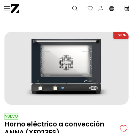
Saltar al
contenido
principal
-20%
NUEVO
Horno eléctrico a convección
ANNA (XF023ES)