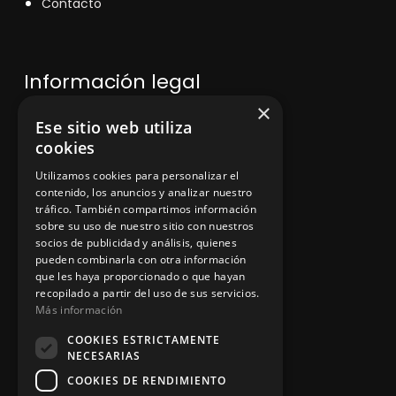
Contacto
Información legal
×
Ese sitio web utiliza
Política de privacidad
cookies
Aviso legal
Utilizamos cookies para personalizar el
contenido, los anuncios y analizar nuestro
tráfico. También compartimos información
sobre su uso de nuestro sitio con nuestros
socios de publicidad y análisis, quienes
App Zine Hostelería
pueden combinarla con otra información
que les haya proporcionado o que hayan
recopilado a partir del uso de sus servicios.
Más información
COOKIES ESTRICTAMENTE
NECESARIAS
COOKIES DE RENDIMIENTO