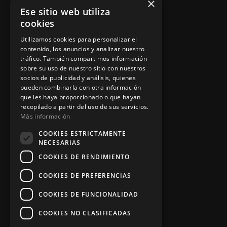
×
Ese sitio web utiliza
Política de privacidad
cookies
Aviso legal
Utilizamos cookies para personalizar el
contenido, los anuncios y analizar nuestro
tráfico. También compartimos información
sobre su uso de nuestro sitio con nuestros
socios de publicidad y análisis, quienes
App Zine Hostelería
pueden combinarla con otra información
que les haya proporcionado o que hayan
recopilado a partir del uso de sus servicios.
Más información
COOKIES ESTRICTAMENTE
NECESARIAS
COOKIES DE RENDIMIENTO
COOKIES DE PREFERENCIAS
Síguenos
COOKIES DE FUNCIONALIDAD
COOKIES NO CLASIFICADAS