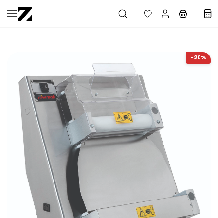
Saltar al
contenido
principal
-20%