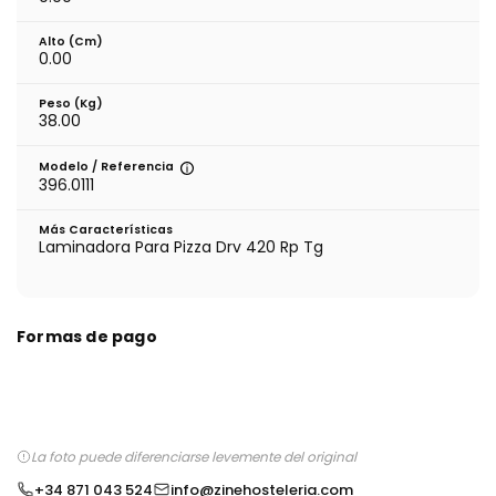
Alto (cm)
0.00
Peso (kg)
38.00
Modelo / Referencia
396.0111
Más Características
Laminadora Para Pizza Drv 420 Rp Tg
Formas de pago
La foto puede diferenciarse levemente del original
+34 871 043 524
info@zinehosteleria.com