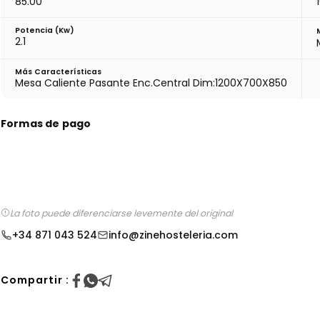
85.00
Potencia (Kw)
2.1
Más Características
Mesa Caliente Pasante Enc.Central Dim:1200X700X850
Formas de pago
La foto puede diferenciarse levemente del original
+34 871 043 524
info@zinehosteleria.com
Compartir :