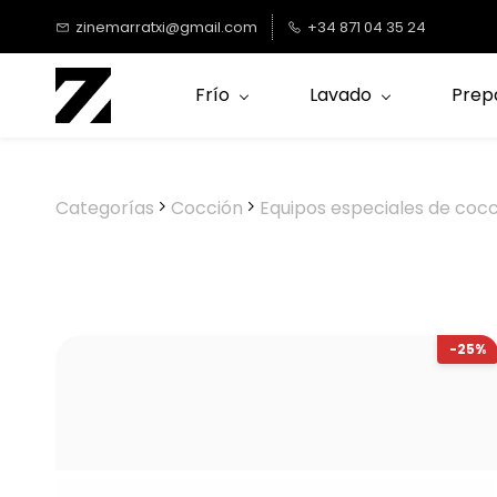
Saltar al
zinemarratxi@gmail.com
+34 871 04 35 24
contenido
principal
Frío
Lavado
Prep
Categorías
Cocción
Equipos especiales de coc
-25%