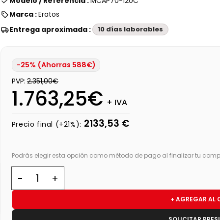
Modelo / Referencia :
MCAP70-120C
Marca :
Eratos
Entrega aproximada :
10 días laborables
-25% (Ahorras 588€)
PVP:
2.351,00€
1.763,25€
+ IVA
2133,53 €
Precio final (+21%):
Podrás elegir esta opción como método de pago al finalizar tu comp
+ AGREGAR AL 
SOLICITAR PRE