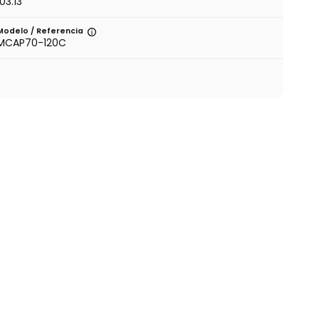
103.13
Modelo / Referencia
MCAP70-120C