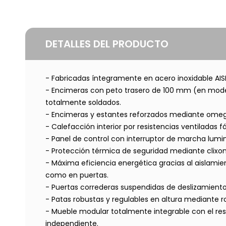
DETALLES DEL PRODUCTO
- Fabricadas íntegramente en acero inoxidable AIS
- Encimeras con peto trasero de 100 mm (en mode
totalmente soldados.
- Encimeras y estantes reforzados mediante omeg
- Calefacción interior por resistencias ventiladas f
- Panel de control con interruptor de marcha lumi
- Protección térmica de seguridad mediante clixon
- Máxima eficiencia energética gracias al aislamien
como en puertas.
- Puertas correderas suspendidas de deslizamient
- Patas robustas y regulables en altura mediante r
- Mueble modular totalmente integrable con el r
independiente.