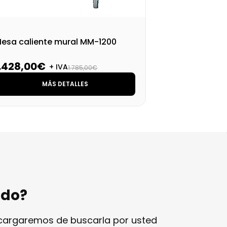
esa caliente mural MM-1200
Mes
1.428,00€
1.
+ IVA
1.785,00€
MÁS DETALLES
ndo?
ncargaremos de buscarla por usted