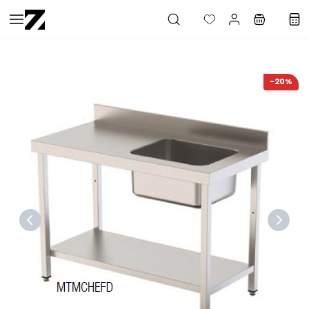
Saltar al
contenido
principal
-20%