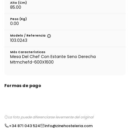
Alto (cm)
85.00
Peso (kg)
0.00
Modelo / Referencia
103.0243
Más Características
Mesa Del Chef Con Estante Seno Derecha
Mtmchefd-600X1600
Formas de pago
La foto puede diferenciarse levemente del original
+34 871 043 524
info@zinehosteleria.com