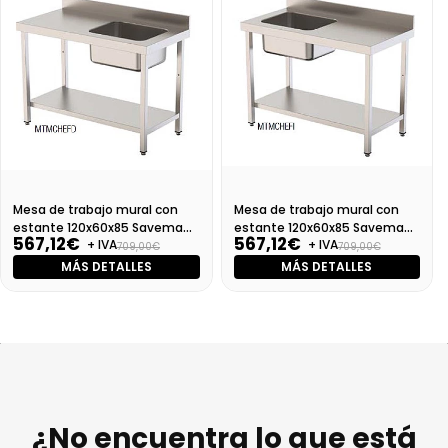
Mesa de trabajo mural con
Mesa de trabajo mural con
estante 120x60x85 Savemah
estante 120x60x85 Savemah
567,12€
567,12€
+ IVA
+ IVA
Seno derecha
Seno izquierda
709,00€
709,00€
MÁS DETALLES
MÁS DETALLES
¿No encuentra lo que está