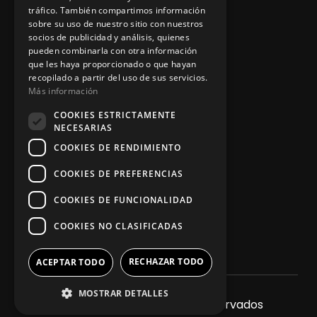
tráfico. También compartimos información
sobre su uso de nuestro sitio con nuestros
socios de publicidad y análisis, quienes
App Zine Hostelería
pueden combinarla con otra información
que les haya proporcionado o que hayan
recopilado a partir del uso de sus servicios.
Más información
COOKIES ESTRICTAMENTE
NECESARIAS
COOKIES DE RENDIMIENTO
COOKIES DE PREFERENCIAS
Síguenos
COOKIES DE FUNCIONALIDAD
COOKIES NO CLASIFICADAS
RECHAZAR TODO
ACEPTAR TODO
MOSTRAR DETALLES
2025. Todos los derechos reservados