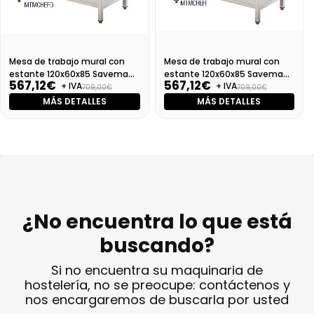
Mesa de trabajo mural con
Mesa de trabajo mural con
estante 120x60x85 Savemah
estante 120x60x85 Savemah
567,12€
567,12€
+ IVA
+ IVA
Seno derecha
Seno izquierda
709,00€
709,00€
MÁS DETALLES
MÁS DETALLES
¿No encuentra lo que está
buscando?
Si no encuentra su maquinaria de
hostelería, no se preocupe: contáctenos y
nos encargaremos de buscarla por usted