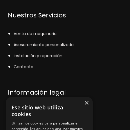
Nuestros Servicios
V
enta de maquinaria
Asesoramiento personalizado
Instalación y reparación
Contacto
Información legal
×
Ese sitio web utiliza
Política de privacidad
cookies
Aviso legal
Utilizamos cookies para personalizar el
contenido, los anuncios y analizar nuestro