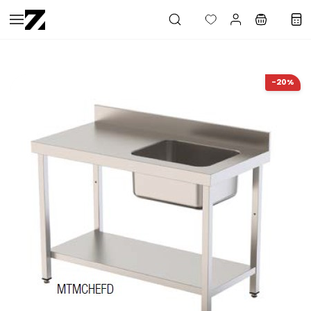
Saltar al
contenido
principal
-20%