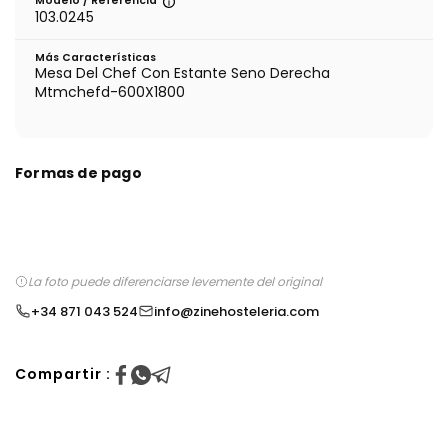
Modelo / Referencia
103.0245
Más Características
Mesa Del Chef Con Estante Seno Derecha
Mtmchefd-600X1800
Formas de pago
La foto puede diferenciarse levemente del original
+34 871 043 524
info@zinehosteleria.com
Compartir :