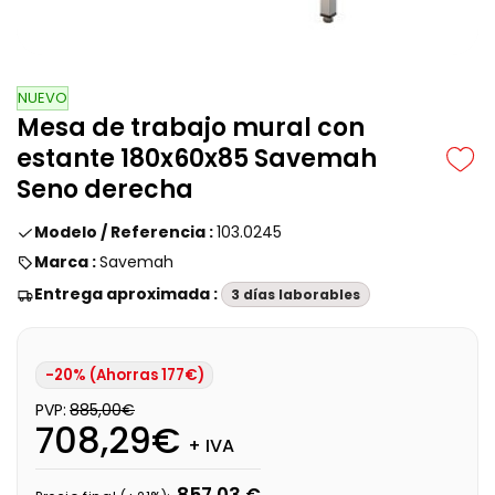
NUEVO
Mesa de trabajo mural con
estante 180x60x85 Savemah
Seno derecha
Modelo / Referencia :
103.0245
Marca :
Savemah
Entrega aproximada :
3 días laborables
-20% (Ahorras 177€)
PVP:
885,00€
708,29€
+ IVA
857,03 €