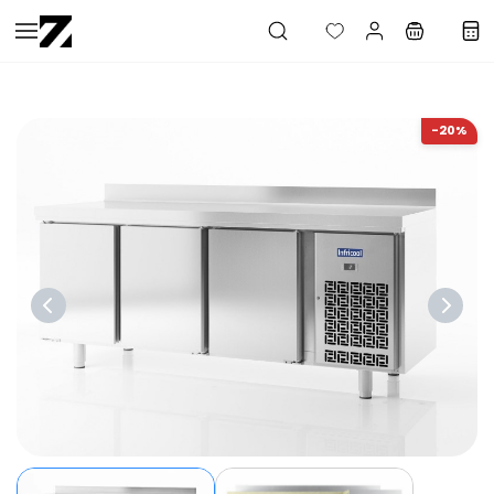
Saltar al
contenido
principal
-20%