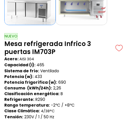
NUEVO
Mesa refrigerada Infrico 3
puertas IM703P
Acero:
AISI 304
Capacidad (l):
465
Sistema de frío:
Ventilado
Potencia (w):
433
Potencia frigorífica (w):
690
Consumo (kWh/24h):
2,26
Clasificación energética:
B
Refrigerante:
R290
Rango temperatura:
-2ºC / +8ºC
Clase Climática:
4/38°C
Tensión:
230V / 1 / 50 Hz