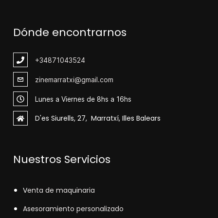
Dónde encontrarnos
+348
71043524
zinemarratxi@gmail.com
Lunes a Viernes de 8hs a 16hs
D'es Siurells, 27, Marratxí, Illes Balears
Nuestros Servicios
V
enta de maquinaria
Asesoramiento personalizado