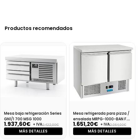
Productos recomendados
Mesa baja refrigeración Series
Mesa refrigerada para pizza /
GN1/1 700 MSG 1000
ensalada MRPG-1000-BAN F.
1.937,60€
1.651,20€
+ IVA
+ IVA
700 (CR90A)
2.422,00€
2.064,00€
MÁS DETALLES
MÁS DETALLES