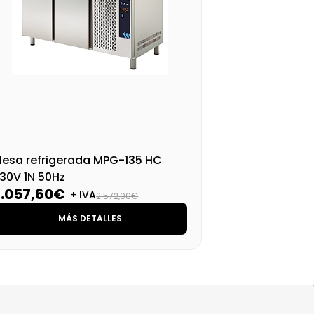
esa refrigerada MPG-135 HC
Mes
30V 1N 50Hz
230
2.057,60€
2.
+ IVA
2.572,00€
MÁS DETALLES