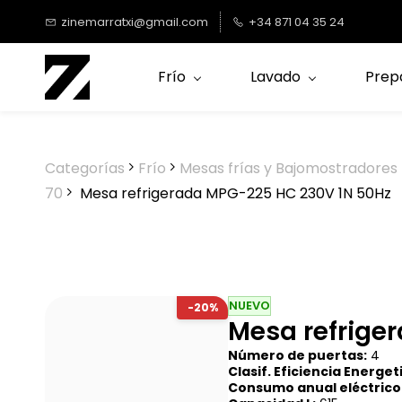
Saltar al
zinemarratxi@gmail.com
+34 871 04 35 24
contenido
principal
Frío
Lavado
Prep
Categorías
Frío
Mesas frías y Bajomostradores
70
Mesa refrigerada MPG-225 HC 230V 1N 50Hz
NUEVO
-20%
Mesa refrige
Número de puertas:
4
Clasif. Eficiencia Energet
Consumo anual eléctrico