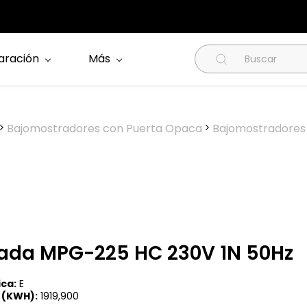
aración
Más
Bajomostradores con Puerta Opaca
Bajomostradores 
rada MPG-225 HC 230V 1N 50Hz
ica:
E
 (KWH):
1919,900