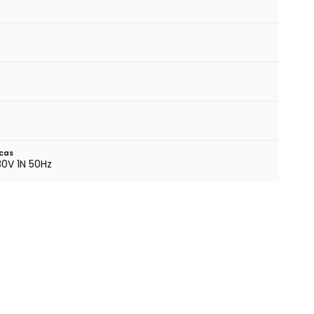
cas
0V 1N 50Hz