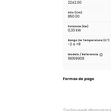
2242.00
Alto (cm)
850.00
Potencia (Kw)
0,33 kW
Rango De Temperatura (cº)
-2 a +8
Modelo / Referencia
19059909
Formas de pago
La foto puede diferenciarse l