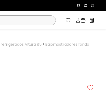
refrigerados Altura 85
Bajomostradores fondo