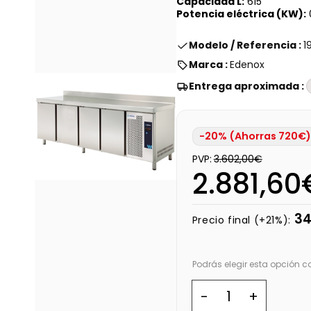
Capacidad L:
615
Potencia eléctrica (KW):
Modelo / Referencia :
1
Marca :
Edenox
Entrega aproximada :
-20% (Ahorras 720€)
PVP:
3.602,00€
2.881,60
34
Precio final (+21%):
Podrás elegir esta opción 