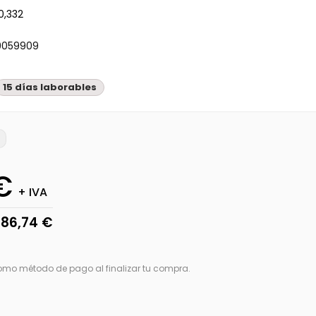
0,332
9059909
15 días laborables
€
+ IVA
86,74 €
como método de pago al finalizar tu compra.