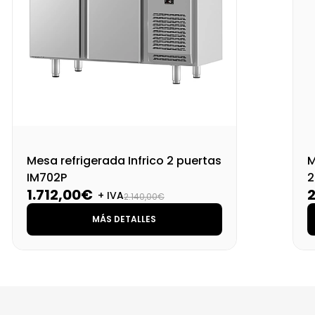
Mesa refrigerada Infrico 2 puertas
M
IM702P
2
1.712,00€
+ IVA
2.140,00€
MÁS DETALLES