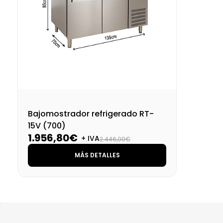
Bajomostrador refrigerado RT-
15V (700)
1.956,80€
+ IVA
2.446,00€
MÁS DETALLES