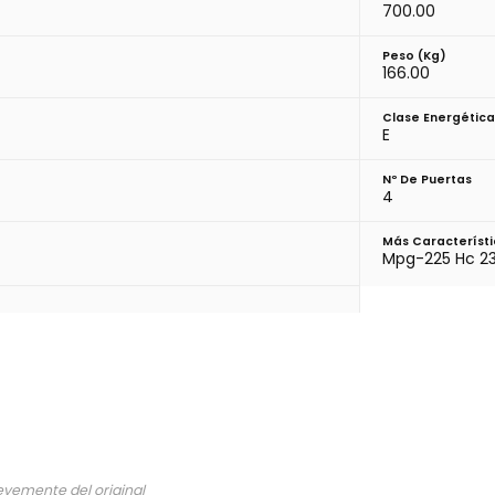
700.00
Peso (kg)
166.00
Clase Energética
E
Nº De Puertas
4
Más Característi
Mpg-225 Hc 23
evemente del original