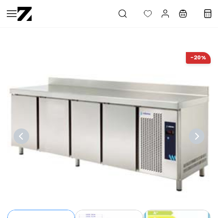
Saltar al
contenido
principal
-20%