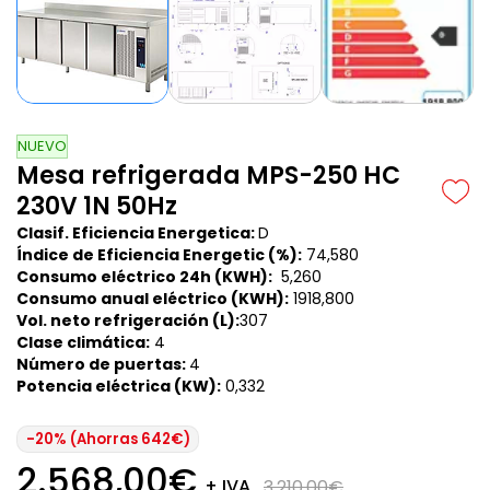
NUEVO
Mesa refrigerada MPS-250 HC
230V 1N 50Hz
Clasif. Eficiencia Energetica:
D
Índice de Eficiencia Energetic (%):
74,580
Consumo eléctrico 24h (KWH):
5,260
Consumo anual eléctrico (KWH):
1918,800
Vol. neto refrigeración (L):
307
Clase climática:
4
Número de puertas:
4
Potencia eléctrica (KW):
0,332
-20% (Ahorras 642€)
2.568,00€
+ IVA
3.210,00€