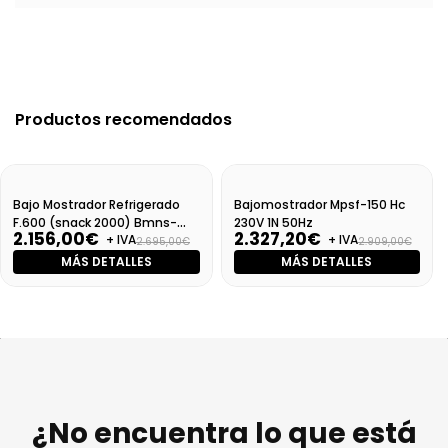
Productos recomendados
Bajo Mostrador Refrigerado
Bajomostrador Mpsf-150 Hc
F.600 (snack 2000) Bmns-
230V 1N 50Hz
2.156,00€
2.327,20€
+ IVA
+ IVA
2000 (derecha)
2.695,00€
2.909,00€
MÁS DETALLES
MÁS DETALLES
¿No encuentra lo que está