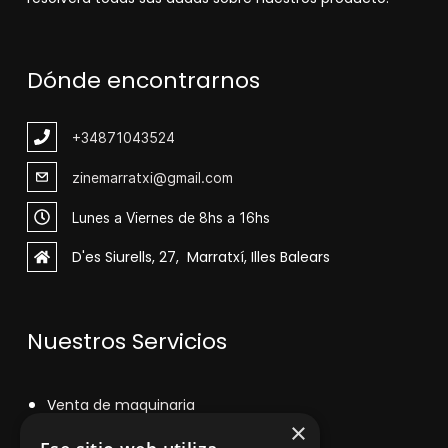
Dónde encontrarnos
+348
71043524
zinemarratxi@gmail.com
Lunes a Viernes de 8hs a 16hs
D'es Siurells, 27, Marratxí, Illes Balears
Nuestros Servicios
V
enta de maquinaria
×
Asesoramiento personalizado