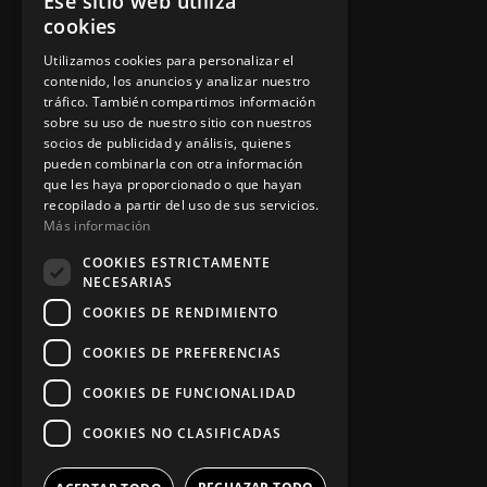
Ese sitio web utiliza
cookies
Instalación y reparación
Utilizamos cookies para personalizar el
Contacto
contenido, los anuncios y analizar nuestro
tráfico. También compartimos información
sobre su uso de nuestro sitio con nuestros
socios de publicidad y análisis, quienes
pueden combinarla con otra información
Información legal
que les haya proporcionado o que hayan
recopilado a partir del uso de sus servicios.
Más información
Política de privacidad
COOKIES ESTRICTAMENTE
NECESARIAS
Aviso legal
COOKIES DE RENDIMIENTO
COOKIES DE PREFERENCIAS
App Zine Hostelería
COOKIES DE FUNCIONALIDAD
COOKIES NO CLASIFICADAS