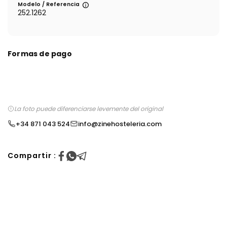
Modelo / Referencia
252.1262
Formas de pago
La foto puede diferenciarse levemente del original
+34 871 043 524
info@zinehosteleria.com
Compartir :