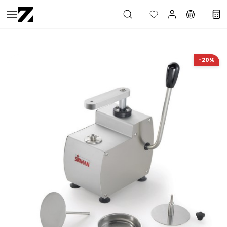
Saltar al
contenido
principal
-20%