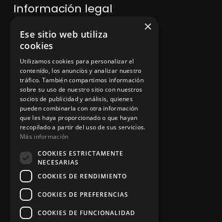
Información legal
×
Ese sitio web utiliza
Política de privacidad
cookies
Aviso legal
Utilizamos cookies para personalizar el
contenido, los anuncios y analizar nuestro
tráfico. También compartimos información
sobre su uso de nuestro sitio con nuestros
socios de publicidad y análisis, quienes
App Zine Hostelería
pueden combinarla con otra información
que les haya proporcionado o que hayan
recopilado a partir del uso de sus servicios.
Más información
COOKIES ESTRICTAMENTE
NECESARIAS
COOKIES DE RENDIMIENTO
COOKIES DE PREFERENCIAS
Síguenos
COOKIES DE FUNCIONALIDAD