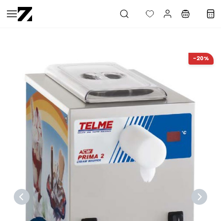
Saltar al
contenido
principal
-20%