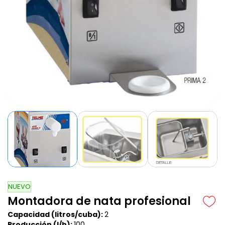
NUEVO
Montadora de nata profesional
Capacidad
(litros/cuba):
2
Producción
(l/h):
100