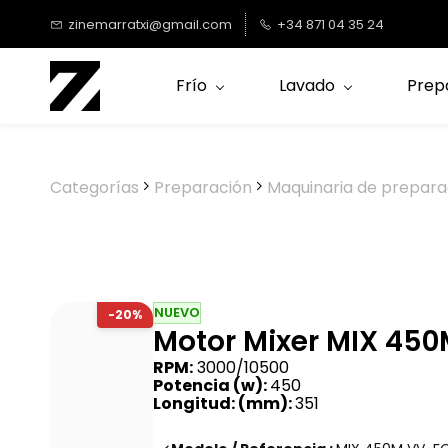
Saltar al
zinemarratxi@gmail.com
+34 871 04 35 24
contenido
principal
Frío
Lavado
Prep
Categorías
Preparación
Maquinaria de prepara
NUEVO
-20%
Motor Mixer MIX 450
RPM:
3000/10500
Potencia (w):
450
Longitud: (mm):
351