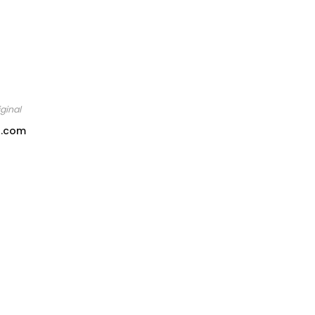
ginal
a.com