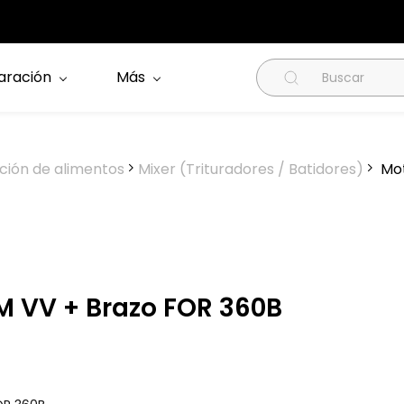
aración
Más
ción de alimentos
Mixer (Trituradores / Batidores)
Mot
M VV + Brazo FOR 360B