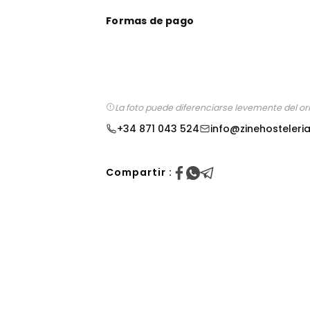
Formas de pago
La foto puede diferenciarse levemente del ori
+34 871 043 524
info@zinehosteleri
Compartir :