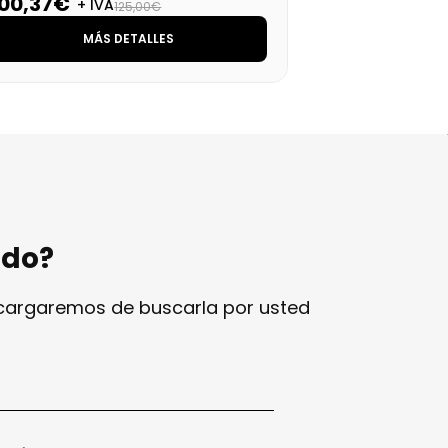
100,37€
24
+ IVA
125,00€
MÁS DETALLES
ndo?
ncargaremos de buscarla por usted