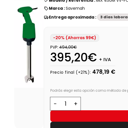
Modelo / Referencia :
MIX 450M VV-F
Marca :
Savemah
Entrega aproximada :
3 días labor
-20% (Ahorras 99€)
PVP:
494,00€
395,20€
+ IVA
478,19 €
Precio final (+21%):
Podrás elegir esta opción como método de p