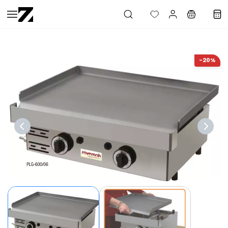
Saltar al
contenido
principal
-20%