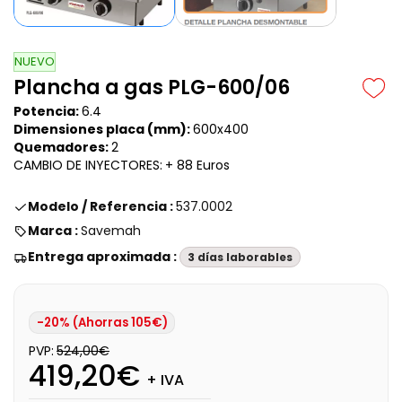
NUEVO
Plancha a gas PLG-600/06
Potencia:
6.4
Dimensiones placa (mm):
600x400
Quemadores:
2
CAMBIO DE INYECTORES:
+ 88 Euros
Modelo / Referencia :
537.0002
Marca :
Savemah
Entrega aproximada :
3 días laborables
-20% (Ahorras 105€)
PVP:
524,00€
419,20€
+ IVA