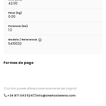
42.00
Peso (kg)
0.00
Potencia (Kw)
1.2
Modelo / Referencia
5410032
Formas de pago
La foto puede diferenciarse levemente del original
+34 871 043 524
info@zinehosteleria.com