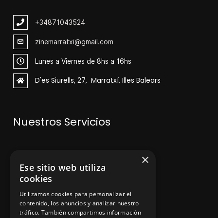
+348
71043524
zinemarratxi@gmail.com
Lunes a Viernes de 8hs a 16hs
D'es Siurells, 27, Marratxí, Illes Balears
Nuestros Servicios
V
enta de maquinaria
×
Ese sitio web utiliza
Asesoramiento personalizado
cookies
Instalación y reparación
Utilizamos cookies para personalizar el
contenido, los anuncios y analizar nuestro
Contacto
tráfico. También compartimos información