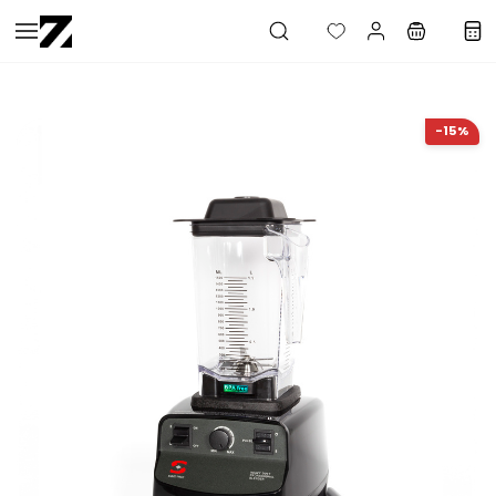
Saltar al
contenido
principal
-15%