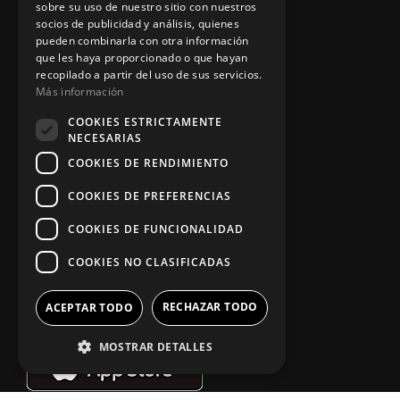
sobre su uso de nuestro sitio con nuestros
socios de publicidad y análisis, quienes
pueden combinarla con otra información
Información legal
que les haya proporcionado o que hayan
recopilado a partir del uso de sus servicios.
Más información
Política de privacidad
COOKIES ESTRICTAMENTE
NECESARIAS
Aviso legal
COOKIES DE RENDIMIENTO
COOKIES DE PREFERENCIAS
App Zine Hostelería
COOKIES DE FUNCIONALIDAD
COOKIES NO CLASIFICADAS
RECHAZAR TODO
ACEPTAR TODO
MOSTRAR DETALLES