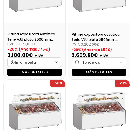
Vitrina expositora estática.
Vitrina expositora estática.
Serie VJU plata 2506mm
Serie VJU plata 2506mm
PVP:
3.875,00€
PVP:
3.262,00€
cristal plano VJU25P
cristal plano VJU18P
-20% (Ahorras 775€)
-20% (Ahorras 652€)
3.100,00€
2.609,60€
+ IVA
+ IVA
Info rápida
Info rápida
MÁS DETALLES
MÁS DETALLES
Marca
Cargando…
Marca
Cargando…
-20%
-20%
Medidas
Cargando…
Medidas
Cargando…
Disponibilidad
Cargando…
Disponibilidad
Cargando…
Precio final (+21%)
3751,00 €
Precio final (+21%)
3157,62 €