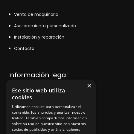
V
enta de maquinaria
Asesoramiento personalizado
Instalación y reparación
Contacto
Información legal
×
Ese sitio web utiliza
Política de privacidad
cookies
Aviso legal
Utilizamos cookies para personalizar el
contenido, los anuncios y analizar nuestro
tráfico. También compartimos información
sobre su uso de nuestro sitio con nuestros
socios de publicidad y análisis, quienes
App Zine Hostelería