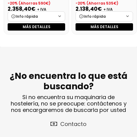
-20% (Ahorras 590€)
-20% (Ahorras 535€)
2.358,40€
2.138,40€
+ IVA
+ IVA
Info rápida
Info rápida
MÁS DETALLES
MÁS DETALLES
Marca
Cargando…
Marca
Cargando…
Medidas
Cargando…
Medidas
Cargando…
Disponibilidad
Cargando…
Disponibilidad
Cargando…
Precio final (+21%)
2853,66 €
Precio final (+21%)
2587,46 €
¿No encuentra lo que está
buscando?
Si no encuentra su maquinaria de
hostelería, no se preocupe: contáctenos y
nos encargaremos de buscarla por usted
Contacto