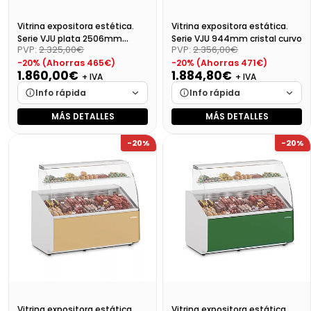
Vitrina expositora estética.
Vitrina expositora estática.
Serie VJU plata 2506mm
Serie VJU 944mm cristal curvo
PVP:
2.325,00€
PVP:
2.356,00€
cristal plano VJU9P
-20% (Ahorras 465€)
-20% (Ahorras 471€)
1.860,00€
1.884,80€
+ IVA
+ IVA
Info rápida
Info rápida
MÁS DETALLES
MÁS DETALLES
Marca
Cargando…
Marca
Cargando…
-20%
-20%
Medidas
Cargando…
Medidas
Cargando…
Disponibilidad
Cargando…
Disponibilidad
Cargando…
Precio final (+21%)
2250,60 €
Precio final (+21%)
2280,61 €
Vitrina expositora estática.
Vitrina expositora estática.