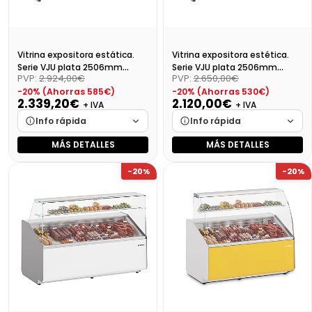
Vitrina expositora estática.
Vitrina expositora estética.
Serie VJU plata 2506mm
Serie VJU plata 2506mm
PVP:
2.924,00€
PVP:
2.650,00€
cristal plano VJU15P
cristal plano VJU12P
-20% (Ahorras 585€)
-20% (Ahorras 530€)
2.339,20€
2.120,00€
+ IVA
+ IVA
Info rápida
Info rápida
MÁS DETALLES
MÁS DETALLES
Marca
Cargando…
Marca
Cargando…
-20%
-20%
Medidas
Cargando…
Medidas
Cargando…
Disponibilidad
Cargando…
Disponibilidad
Cargando…
Precio final (+21%)
2830,43 €
Precio final (+21%)
2565,20 €