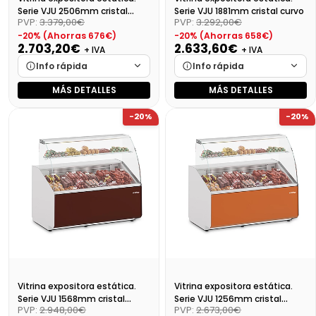
Serie VJU 2506mm cristal
Serie VJU 1881mm cristal curvo
PVP:
3.379,00€
PVP:
3.292,00€
curvo
-20% (Ahorras 676€)
-20% (Ahorras 658€)
2.703,20€
2.633,60€
+ IVA
+ IVA
Info rápida
Info rápida
MÁS DETALLES
MÁS DETALLES
Marca
Cargando…
Marca
Cargando…
-20%
-20%
Medidas
Cargando…
Medidas
Cargando…
Disponibilidad
Cargando…
Disponibilidad
Cargando…
Precio final (+21%)
3270,87 €
Precio final (+21%)
3186,66 €
Vitrina expositora estática.
Vitrina expositora estática.
Serie VJU 1568mm cristal
Serie VJU 1256mm cristal
PVP:
2.948,00€
PVP:
2.673,00€
curvo
curvo