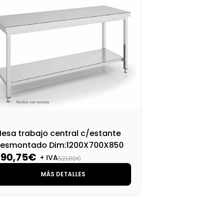
esa trabajo central c/estante
Mes
esmontado Dim:1200X700X850
de
390,75€
41
M
+ IVA
521,00€
MÁS DETALLES