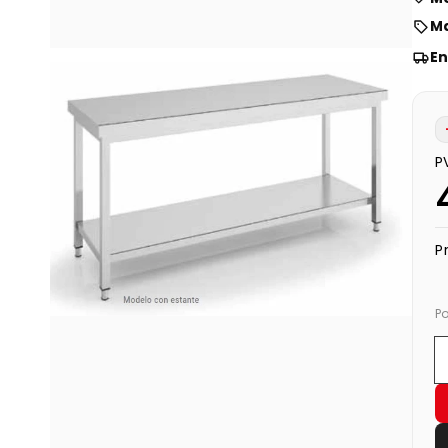
Ma
En
P
P
P