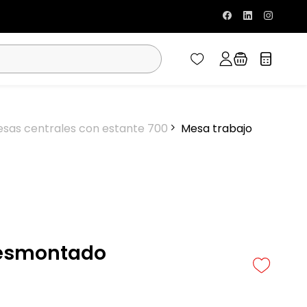
sas centrales con estante 700
Mesa trabajo
desmontado