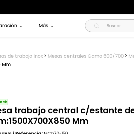
aración
Más
as de trabajo Inox
Mesas centrales Gama 600/700
Me
0 Mm
tock
sa trabajo central c/estante 
m:1500X700X850 Mm
delo / Referencia :
MCD70-150