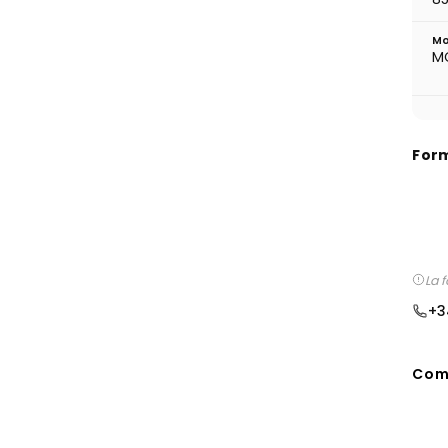
Mo
M
For
La 
+3
Comp