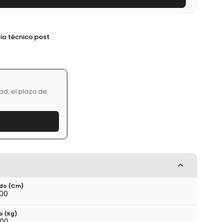
cio técnico post
a
ad, el plazo de
do (cm)
.00
o (kg)
.00