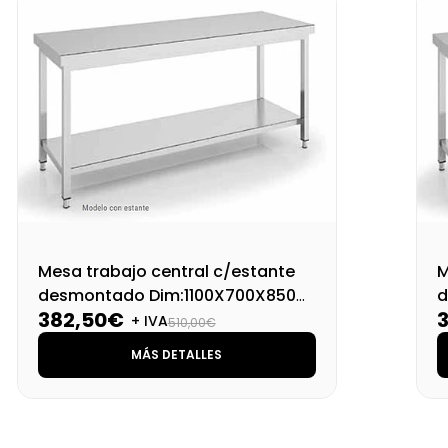
Mesa trabajo central c/estante
M
desmontado Dim:1100X700X850
d
382,50€
Mm
+ IVA
510,00€
MÁS DETALLES