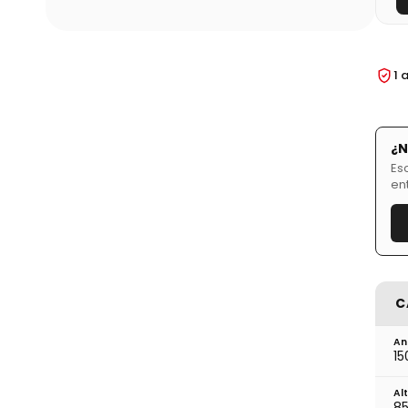
1 
¿N
Es
en
C
An
15
Al
85