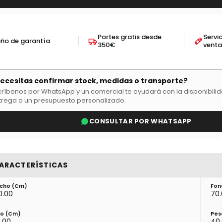
Portes gratis desde
Servi
año de garantía
350€
vent
ecesitas confirmar stock, medidas o transporte?
críbenos por WhatsApp y un comercial te ayudará con la disponibilid
trega o un presupuesto personalizado.
CONSULTAR POR WHATSAPP
ARACTERÍSTICAS
cho (cm)
Fon
0.00
70
to (cm)
Pes
.00
40