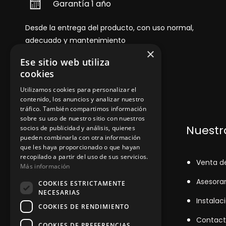
Garantía 1 año
Desde la entrega del producto, con uso normal,
adecuado y mantenimiento
×
Ese sitio web utiliza
cookies
Utilizamos cookies para personalizar el
contenido, los anuncios y analizar nuestro
tráfico. También compartimos información
sobre su uso de nuestro sitio con nuestros
Dónde encontrarnos
Nuestro
socios de publicidad y análisis, quienes
pueden combinarla con otra información
que les haya proporcionado o que hayan
recopilado a partir del uso de sus servicios.
+348
71043524
V
enta d
Más información
zinemarratxi@gmail.com
Asesora
COOKIES ESTRICTAMENTE
NECESARIAS
Lunes a Viernes de 8hs a 16hs
Instalac
COOKIES DE RENDIMIENTO
D'es Siurells, 27, Marratxí, Illes
Contact
COOKIES DE PREFERENCIAS