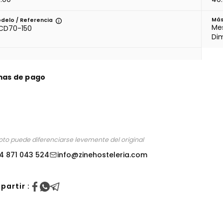
Más
delo / Referencia
Mes
CD70-150
Di
mas de pago
foto puede diferenciarse levemente del original
4 871 043 524
info@zinehosteleria.com
artir :