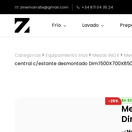
Saltar al
zinemarratxi@gmail.com
+34 871 04 35 24
contenido
principal
Frío
Lavado
Prep
Categorías
Equipamiento Inox
Mesas INOX
Mes
central c/estante desmontado Dim:1500X700X85
En S
-25%
Me
Di
Mo