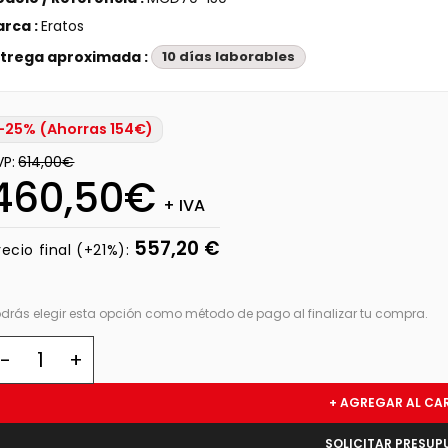
rca :
Eratos
trega aproximada :
10 días laborables
-25% (Ahorras 154€)
VP:
614,00€
460,50€
+ IVA
557,20 €
recio final (+21%):
odrás elegir esta opción como método de pago al finalizar tu compra.
+ AGREGAR AL CA
SOLICITAR PRESUP