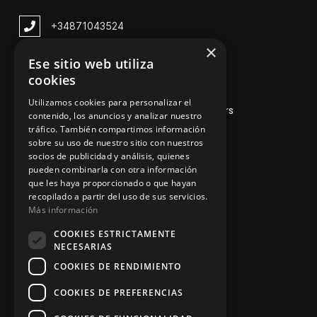
+348
71043524
×
zinemarratxi@gmail.com
Ese sitio web utiliza
cookies
Lunes a Viernes de 8hs a 16hs
Utilizamos cookies para personalizar el
D'es Siurells, 27, Marratxí, Illes Balears
contenido, los anuncios y analizar nuestro
tráfico. También compartimos información
sobre su uso de nuestro sitio con nuestros
socios de publicidad y análisis, quienes
Nuestros Servicios
pueden combinarla con otra información
que les haya proporcionado o que hayan
recopilado a partir del uso de sus servicios.
Más información
V
enta de maquinaria
COOKIES ESTRICTAMENTE
Asesoramiento personalizado
NECESARIAS
COOKIES DE RENDIMIENTO
Instalación y reparación
COOKIES DE PREFERENCIAS
Contacto