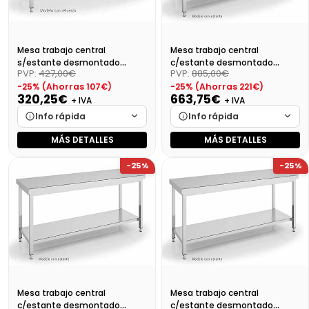
Mesa trabajo central
Mesa trabajo central
s/estante desmontado
c/estante desmontado
PVP:
427,00€
PVP:
885,00€
Dim:600X700X850 Mm
Dim:2400X700X850 Mm
-25% (Ahorras 107€)
-25% (Ahorras 221€)
320,25€
663,75€
+ IVA
+ IVA
Info rápida
Info rápida
MÁS DETALLES
MÁS DETALLES
Marca
Cargando…
Marca
Cargando…
-25%
-25%
Medidas
Cargando…
Medidas
Cargando…
Disponibilidad
Cargando…
Disponibilidad
Cargando…
Precio final (+21%)
387,50 €
Precio final (+21%)
803,14 €
Mesa trabajo central
Mesa trabajo central
c/estante desmontado
c/estante desmontado