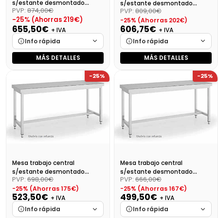
s/estante desmontado
s/estante desmontado
PVP:
874,00€
PVP:
809,00€
Dim:2400X700X850
Dim:2200X700X850
-25% (Ahorras 219€)
-25% (Ahorras 202€)
655,50€
606,75€
+ IVA
+ IVA
Info rápida
Info rápida
MÁS DETALLES
MÁS DETALLES
Marca
Cargando…
Marca
Cargando…
-25%
-25%
Medidas
Cargando…
Medidas
Cargando…
Disponibilidad
Cargando…
Disponibilidad
Cargando…
Precio final (+21%)
793,16 €
Precio final (+21%)
734,17 €
Mesa trabajo central
Mesa trabajo central
s/estante desmontado
s/estante desmontado
PVP:
698,00€
PVP:
666,00€
Dim:2000X700X850 Mm
Dim:1900X700X850 Mm
-25% (Ahorras 175€)
-25% (Ahorras 167€)
523,50€
499,50€
+ IVA
+ IVA
Info rápida
Info rápida