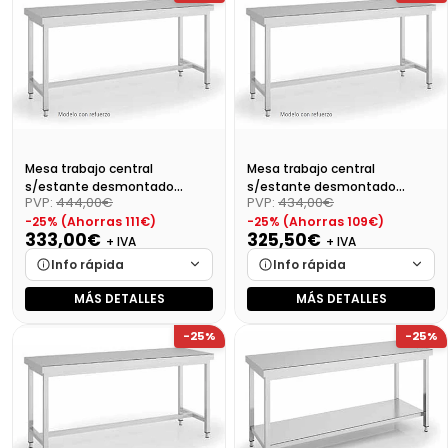
Disponibilidad
Cargando…
Disponibilidad
Cargando…
Precio final (+21%)
429,25 €
Precio final (+21%)
413,82 €
Mesa trabajo central
Mesa trabajo central
s/estante desmontado
s/estante desmontado
PVP:
444,00€
PVP:
434,00€
Dim:800X700X850
Dim:700X700X850 Mm
-25% (Ahorras 111€)
-25% (Ahorras 109€)
333,00€
325,50€
+ IVA
+ IVA
Info rápida
Info rápida
MÁS DETALLES
MÁS DETALLES
Marca
Cargando…
Marca
Cargando…
-25%
-25%
Medidas
Cargando…
Medidas
Cargando…
Disponibilidad
Cargando…
Disponibilidad
Cargando…
Precio final (+21%)
402,93 €
Precio final (+21%)
393,85 €