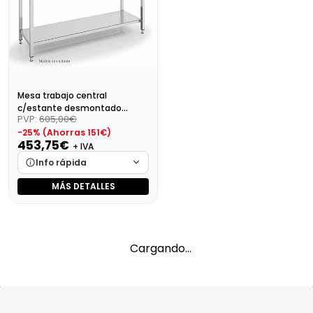
Precio final (+21%)
611,66 €
Precio final (+21%)
567,19 €
Mesa trabajo central
c/estante desmontado
PVP:
605,00€
Dim:1400X700X850
-25% (Ahorras 151€)
453,75€
+ IVA
Info rápida
MÁS DETALLES
Marca
Cargando…
Medidas
Cargando…
Disponibilidad
Cargando…
Cargando…
Precio final (+21%)
549,04 €