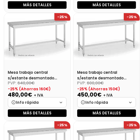
MÁS DETALLES
MÁS DETALLES
Marca
Cargando…
Marca
Cargando…
-25%
-25%
Medidas
Cargando…
Medidas
Cargando…
Disponibilidad
Cargando…
Disponibilidad
Cargando…
Precio final (+21%)
633,44 €
Precio final (+21%)
604,40 €
Mesa trabajo central
Mesa trabajo central
s/estante desmontado
s/estante desmontado
PVP:
640,00€
PVP:
600,00€
Dim:1800X700X850 Mm
Dim:1700X700X850 Mm
-25% (Ahorras 160€)
-25% (Ahorras 150€)
480,00€
450,00€
+ IVA
+ IVA
Info rápida
Info rápida
MÁS DETALLES
MÁS DETALLES
Marca
Cargando…
Marca
Cargando…
-25%
-25%
Medidas
Cargando…
Medidas
Cargando…
Disponibilidad
Cargando…
Disponibilidad
Cargando…