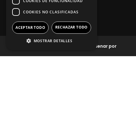
COOKIES DE FUNCIONALIDAD
COOKIES NO CLASIFICADAS
Información legal
RECHAZAR TODO
ACEPTAR TODO
Política de privacidad
MOSTRAR DETALLES
Filtros
Ordenar por
Aviso legal
App Zine Hostelería