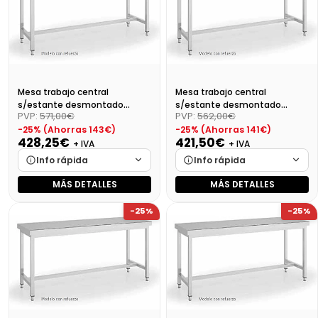
Precio final (+21%)
580,80 €
Precio final (+21%)
544,50 €
Mesa trabajo central
Mesa trabajo central
s/estante desmontado
s/estante desmontado
PVP:
571,00€
PVP:
562,00€
Dim:1600X700X850 Mm
Dim:1500X700X850 Mm
-25% (Ahorras 143€)
-25% (Ahorras 141€)
428,25€
421,50€
+ IVA
+ IVA
Info rápida
Info rápida
MÁS DETALLES
MÁS DETALLES
Marca
Cargando…
Marca
Cargando…
-25%
-25%
Medidas
Cargando…
Medidas
Cargando…
Disponibilidad
Cargando…
Disponibilidad
Cargando…
Precio final (+21%)
518,18 €
Precio final (+21%)
510,02 €