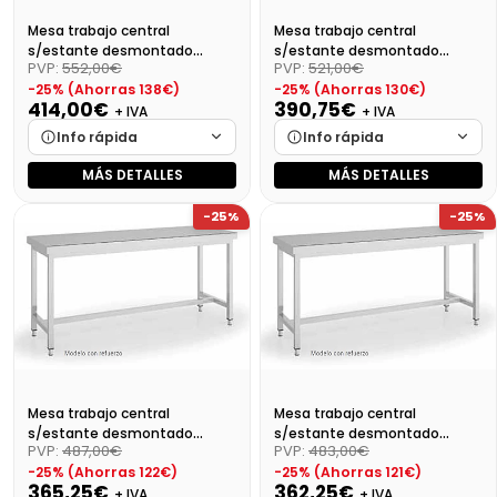
Mesa trabajo central
Mesa trabajo central
s/estante desmontado
s/estante desmontado
PVP:
552,00€
PVP:
521,00€
Dim:1400X700X850 Mm
Dim:1300X700X850 Mm
-25% (Ahorras 138€)
-25% (Ahorras 130€)
414,00€
390,75€
+ IVA
+ IVA
Info rápida
Info rápida
MÁS DETALLES
MÁS DETALLES
Marca
Cargando…
Marca
Cargando…
-25%
-25%
Medidas
Cargando…
Medidas
Cargando…
Disponibilidad
Cargando…
Disponibilidad
Cargando…
Precio final (+21%)
500,94 €
Precio final (+21%)
472,81 €
Mesa trabajo central
Mesa trabajo central
s/estante desmontado
s/estante desmontado
PVP:
487,00€
PVP:
483,00€
Dim:1200X700X850
Dim:1100X700X850 Mm
-25% (Ahorras 122€)
-25% (Ahorras 121€)
365,25€
362,25€
+ IVA
+ IVA