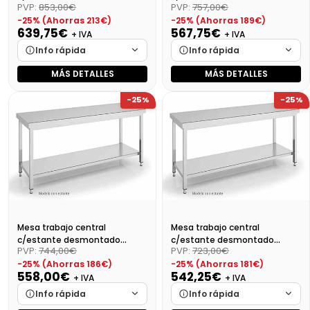
PVP:
853,00€
PVP:
757,00€
Dim:2200X700X850
Dim:2000X700X850
-25% (Ahorras 213€)
-25% (Ahorras 189€)
639,75€
567,75€
+ IVA
+ IVA
Info rápida
Info rápida
MÁS DETALLES
MÁS DETALLES
Marca
Cargando…
Marca
Cargando…
-25%
-25%
Medidas
Cargando…
Medidas
Cargando…
Disponibilidad
Cargando…
Disponibilidad
Cargando…
Precio final (+21%)
774,10 €
Precio final (+21%)
686,98 €
Mesa trabajo central
Mesa trabajo central
c/estante desmontado
c/estante desmontado
PVP:
744,00€
PVP:
723,00€
Dim:1900X700X850 Mm
Dim:1800X700X850
-25% (Ahorras 186€)
-25% (Ahorras 181€)
558,00€
542,25€
+ IVA
+ IVA
Info rápida
Info rápida