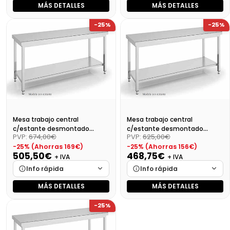
MÁS DETALLES
MÁS DETALLES
Marca
Cargando…
Marca
Cargando…
-25%
-25%
Medidas
Cargando…
Medidas
Cargando…
Disponibilidad
Cargando…
Disponibilidad
Cargando…
Precio final (+21%)
675,18 €
Precio final (+21%)
656,12 €
Mesa trabajo central
Mesa trabajo central
c/estante desmontado
c/estante desmontado
PVP:
674,00€
PVP:
625,00€
Dim:1700X700X850 Mm
Dim:1600X700X850
-25% (Ahorras 169€)
-25% (Ahorras 156€)
505,50€
468,75€
+ IVA
+ IVA
Info rápida
Info rápida
MÁS DETALLES
MÁS DETALLES
Marca
Cargando…
Marca
Cargando…
-25%
Medidas
Cargando…
Medidas
Cargando…
Disponibilidad
Cargando…
Disponibilidad
Cargando…