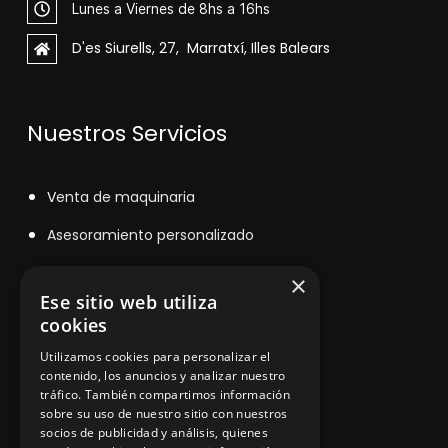
Lunes a Viernes de 8hs a 16hs
D'es Siurells, 27, Marratxí, Illes Balears
Nuestros Servicios
V
enta de maquinaria
Asesoramiento personalizado
Instalación y reparación
×
Ese sitio web utiliza
Contacto
cookies
Utilizamos cookies para personalizar el
contenido, los anuncios y analizar nuestro
Información legal
tráfico. También compartimos información
sobre su uso de nuestro sitio con nuestros
socios de publicidad y análisis, quienes