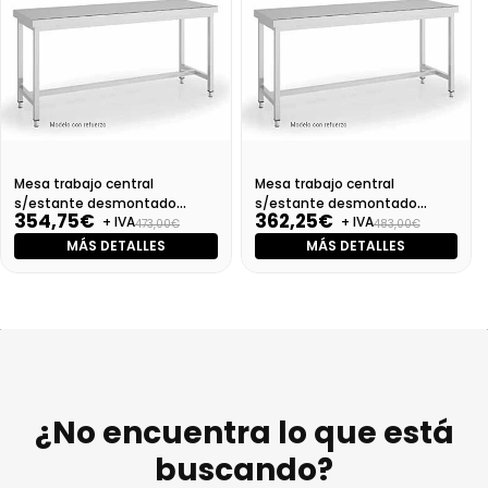
Mesa trabajo central
Mesa trabajo central
s/estante desmontado
s/estante desmontado
354,75€
362,25€
+ IVA
+ IVA
Dim:1000X700X850
Dim:1100X700X850 Mm
473,00€
483,00€
MÁS DETALLES
MÁS DETALLES
¿No encuentra lo que está
buscando?