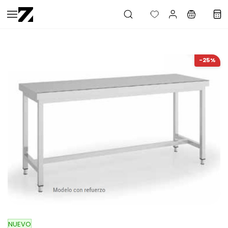
Saltar al
contenido
principal
-25%
NUEVO