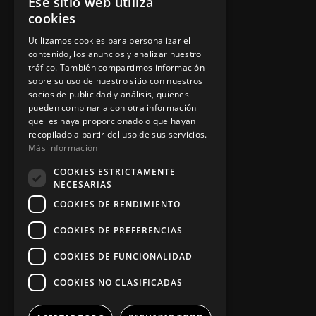
Ese sitio web utiliza
Política de privacidad
cookies
Aviso legal
Utilizamos cookies para personalizar el
contenido, los anuncios y analizar nuestro
tráfico. También compartimos información
sobre su uso de nuestro sitio con nuestros
socios de publicidad y análisis, quienes
App Zine Hostelería
pueden combinarla con otra información
que les haya proporcionado o que hayan
recopilado a partir del uso de sus servicios.
Más información
COOKIES ESTRICTAMENTE
NECESARIAS
COOKIES DE RENDIMIENTO
COOKIES DE PREFERENCIAS
Síguenos
COOKIES DE FUNCIONALIDAD
COOKIES NO CLASIFICADAS