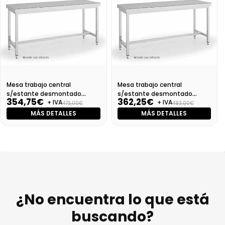
Mesa trabajo central
Mesa trabajo central
s/estante desmontado
s/estante desmontado
354,75€
362,25€
+ IVA
+ IVA
Dim:1000X700X850
Dim:1100X700X850 Mm
473,00€
483,00€
MÁS DETALLES
MÁS DETALLES
¿No encuentra lo que está
buscando?