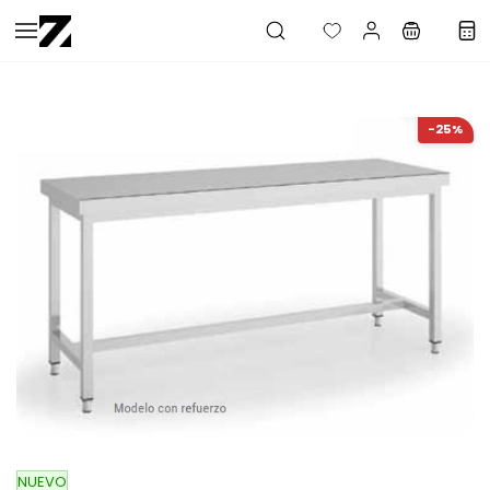
Saltar al
contenido
principal
-25%
NUEVO