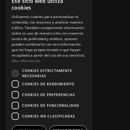
Ese sitio web utiliza
Política de privacidad
cookies
Aviso legal
Utilizamos cookies para personalizar el
contenido, los anuncios y analizar nuestro
tráfico. También compartimos información
sobre su uso de nuestro sitio con nuestros
socios de publicidad y análisis, quienes
App Zine Hostelería
pueden combinarla con otra información
que les haya proporcionado o que hayan
recopilado a partir del uso de sus servicios.
Más información
COOKIES ESTRICTAMENTE
NECESARIAS
COOKIES DE RENDIMIENTO
COOKIES DE PREFERENCIAS
Síguenos
COOKIES DE FUNCIONALIDAD
COOKIES NO CLASIFICADAS