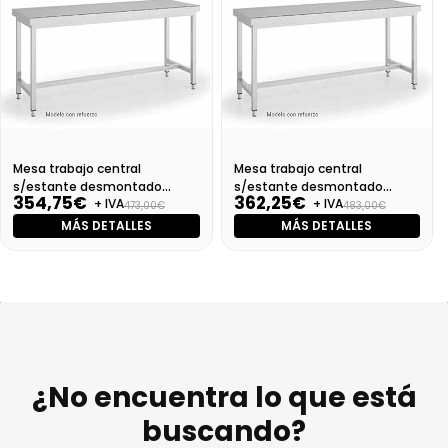
Mesa trabajo central
Mesa trabajo central
s/estante desmontado
s/estante desmontado
354,75€
362,25€
+ IVA
+ IVA
Dim:1000X700X850
Dim:1100X700X850 Mm
473,00€
483,00€
MÁS DETALLES
MÁS DETALLES
¿No encuentra lo que está
buscando?