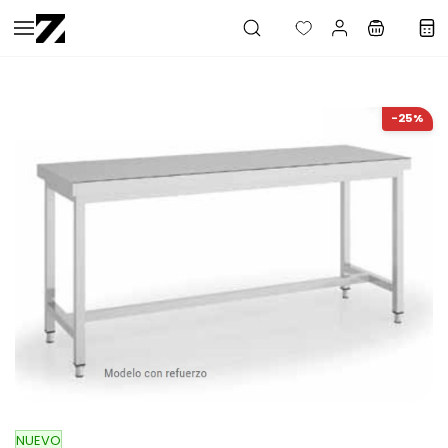
Saltar al
contenido
principal
-25%
NUEVO