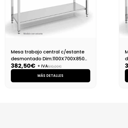
Mesa trabajo central c/estante
M
desmontado Dim:1100X700X850
d
382,50€
Mm
+ IVA
510,00€
MÁS DETALLES