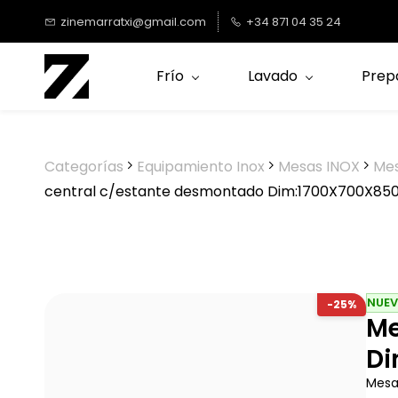
Saltar al
zinemarratxi@gmail.com
+34 871 04 35 24
contenido
principal
Frío
Lavado
Prep
Categorías
Equipamiento Inox
Mesas INOX
Mes
central c/estante desmontado Dim:1700X700X85
NUE
-25%
Me
Di
Mesa