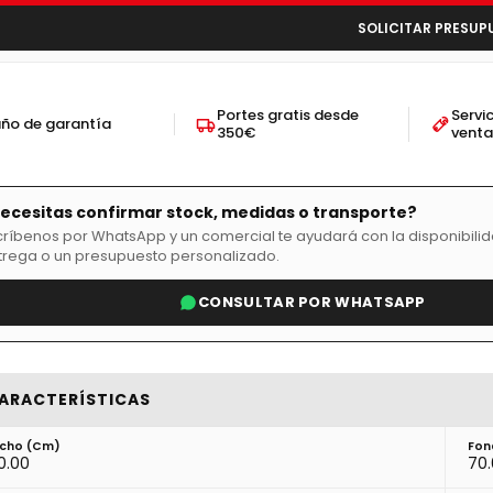
SOLICITAR PRESUP
Portes gratis desde
Servi
año de garantía
350€
vent
ecesitas confirmar stock, medidas o transporte?
críbenos por WhatsApp y un comercial te ayudará con la disponibilid
trega o un presupuesto personalizado.
CONSULTAR POR WHATSAPP
ARACTERÍSTICAS
cho (cm)
Fon
0.00
70