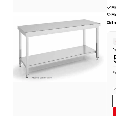
Mo
Ma
En
P
P
P