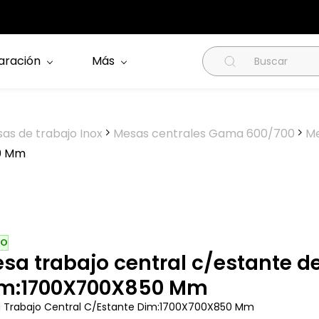
aración
Más
as de trabajo Inox
Mesas centrales Gama 600/700
Me
0 Mm
VO
sa trabajo central c/estante 
m:1700X700X850 Mm
 Trabajo Central C/Estante Dim:1700X700X850 Mm