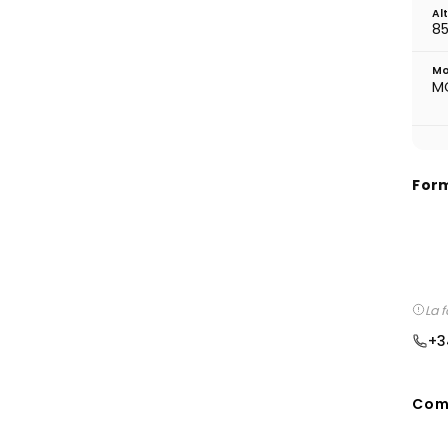
Al
85
Mo
M
For
La 
+3
Comp