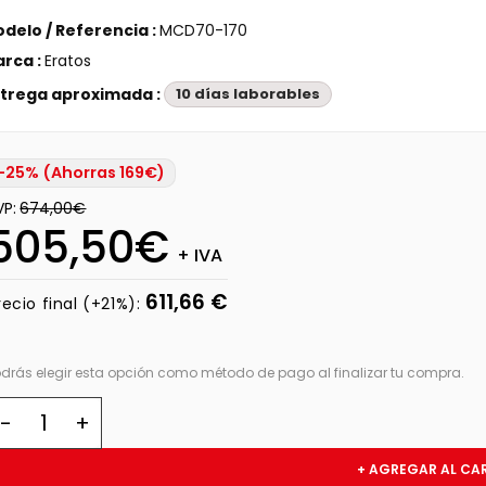
delo / Referencia :
MCD70-170
rca :
Eratos
trega aproximada :
10 días laborables
-25% (Ahorras 169€)
VP:
674,00€
505,50€
+ IVA
611,66 €
recio final (+21%):
odrás elegir esta opción como método de pago al finalizar tu compra.
+ AGREGAR AL CA