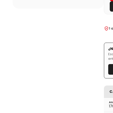
1 
¿N
Es
en
C
An
17