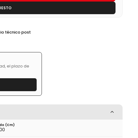
UESTO
cio técnico post
a
ad, el plazo de
do (cm)
.00