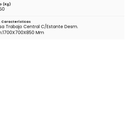
o (kg)
.50
 Características
a Trabajo Central C/Estante Desm.
m:1700X700X850 Mm