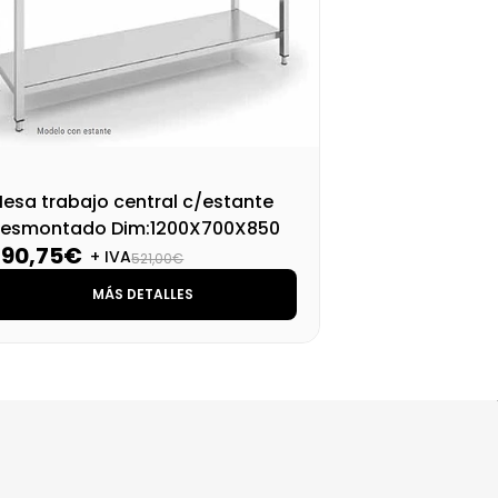
esa trabajo central c/estante
Mes
esmontado Dim:1200X700X850
de
390,75€
41
M
+ IVA
521,00€
MÁS DETALLES