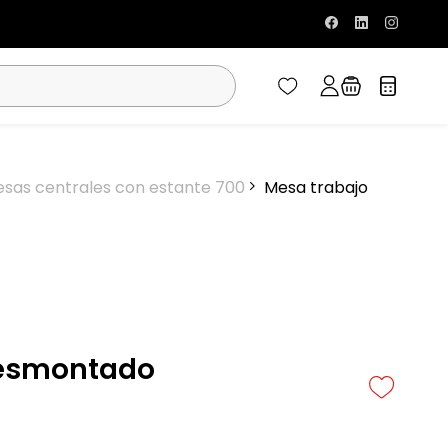
sas centrales con estante 700
Mesa trabajo
desmontado