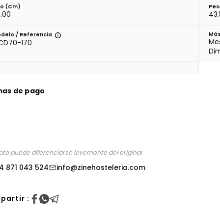
to (cm)
Pes
.00
43
Más
delo / Referencia
Mes
CD70-170
Di
mas de pago
foto puede diferenciarse levemente del original
4 871 043 524
info@zinehosteleria.com
artir :