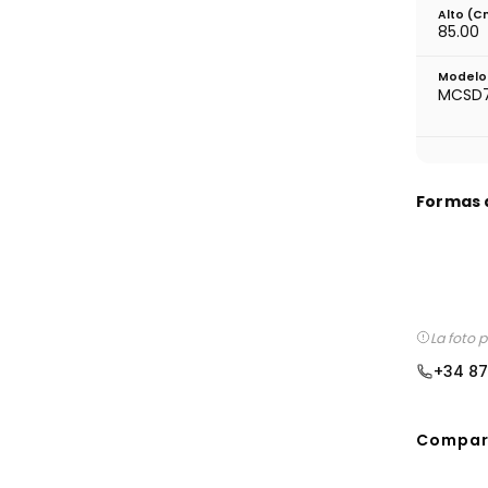
Alto (c
85.00
Modelo 
MCSD
Formas 
La foto 
+34 87
Compart