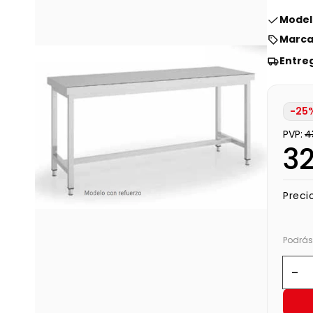
Modelo
Marca
Entre
-25%
PVP:
4
3
Precio
Podrás