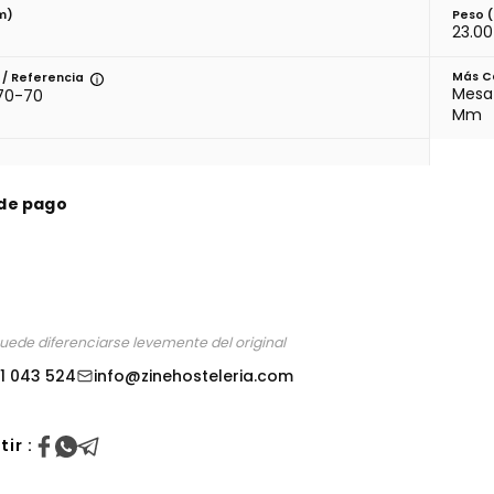
m)
Peso 
23.00
Más C
/ Referencia
Mesa
70-70
Mm
de pago
puede diferenciarse levemente del original
1 043 524
info@zinehosteleria.com
ir :