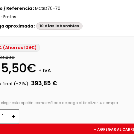
 / Referencia :
MCSD70-70
 :
Eratos
ga aproximada :
10 días laborables
 (Ahorras 109€)
34,00€
25,50€
+ IVA
393,85 €
 final (+21%):
 elegir esta opción como método de pago al finalizar tu compra.
+ AGREGAR AL CARR