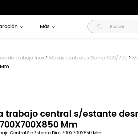
aración
Más
as de trabajo Inox
Mesas centrales Gama 600/700
Me
0 Mm
 trabajo central s/estante de
:700X700X850 Mm
bajo Central Sin Estante Dim:700X700X850 Mm