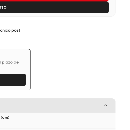
STO
écnico post
l plazo de
 (cm)
0