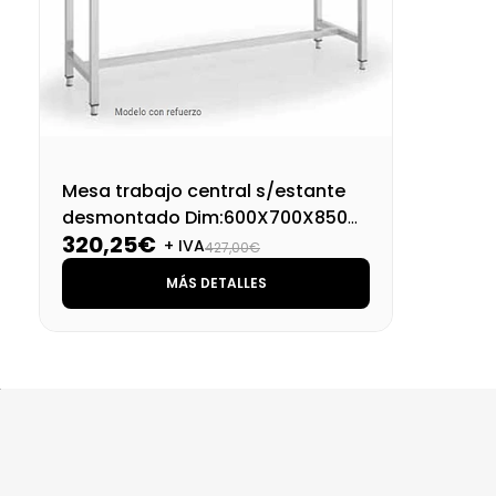
Mesa trabajo central s/estante
desmontado Dim:600X700X850
320,25€
Mm
+ IVA
427,00€
MÁS DETALLES