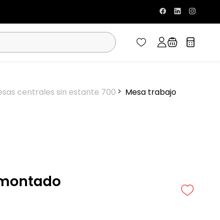
sas centrales sin estante 700
Mesa trabajo
smontado