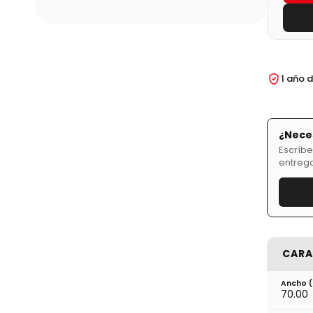
1 año 
¿Neces
Escríbe
entrega
CARA
Ancho 
70.00