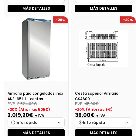
MÁS DETALLES
MÁS DETALLES
Marca
Cargando…
Marca
Cargando…
-20%
-20%
Medidas
Cargando…
Medidas
Cargando…
Disponibilidad
Cargando…
Disponibilidad
Cargando…
Precio final (+21%)
622,42 €
Precio final (+21%)
2230,27 €
Armario para congelados inox
Cesta superior Armario
ANS-651-I + cestas
CSA600
PVP:
2.524,00€
PVP:
45,00€
-20% (Ahorras 505€)
-20% (Ahorras 9€)
2.019,20€
36,00€
+ IVA
+ IVA
Info rápida
Info rápida
MÁS DETALLES
MÁS DETALLES