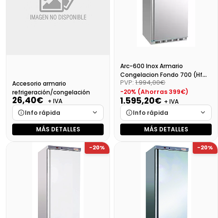
Arc-600 Inox Armario
Congelacion Fondo 700 (Hf
PVP:
1.994,00€
Accesorio armario
600 S/S)
-20% (Ahorras 399€)
refrigeración/congelación
26,40€
1.595,20€
+ IVA
+ IVA
Info rápida
Info rápida
MÁS DETALLES
MÁS DETALLES
Marca
Cargando…
Marca
Cargando…
-20%
-20%
Medidas
Cargando…
Medidas
Cargando…
Disponibilidad
Cargando…
Disponibilidad
Cargando…
Precio final (+21%)
31,94 €
Precio final (+21%)
1930,19 €