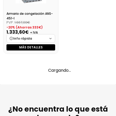
Armario de congelación ANS-
451-I
PVP:
1.667,00€
-20% (Ahorras 333€)
1.333,60€
+ IVA
Info rápida
MÁS DETALLES
Marca
Cargando…
Medidas
Cargando…
Disponibilidad
Cargando…
Cargando…
Precio final (+21%)
1613,66 €
¿No encuentra lo que está