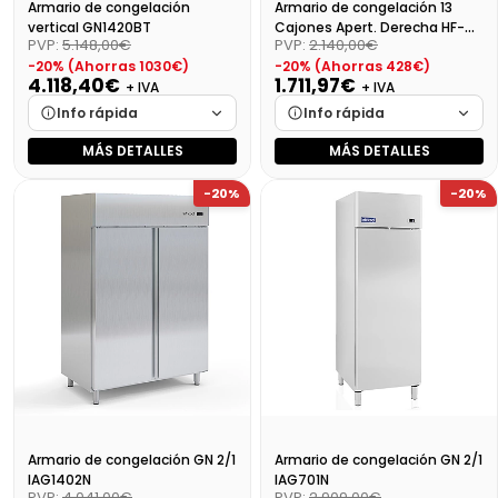
Armario de congelación
Armario de congelación 13
vertical GN1420BT
Cajones Apert. Derecha HF-
PVP:
5.148,00€
PVP:
2.140,00€
500 S/S
-20% (Ahorras 1030€)
-20% (Ahorras 428€)
4.118,40€
1.711,97€
+ IVA
+ IVA
Info rápida
Info rápida
MÁS DETALLES
MÁS DETALLES
Marca
Cargando…
Marca
Cargando…
-20%
-20%
Medidas
Cargando…
Medidas
Cargando…
Disponibilidad
Cargando…
Disponibilidad
Cargando…
Precio final (+21%)
Precio final (+21%)
2071,48 €
4983,26 €
Armario de congelación GN 2/1
Armario de congelación GN 2/1
IAG1402N
IAG701N
PVP:
4.041,00€
PVP:
2.909,00€