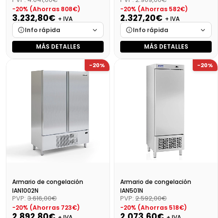
-20% (Ahorras 808€)
-20% (Ahorras 582€)
3.232,80€
2.327,20€
+ IVA
+ IVA
Info rápida
Info rápida
MÁS DETALLES
MÁS DETALLES
Marca
Cargando…
Marca
Cargando…
-20%
-20%
Medidas
Cargando…
Medidas
Cargando…
Disponibilidad
Cargando…
Disponibilidad
Cargando…
Precio final (+21%)
3911,69 €
Precio final (+21%)
2815,91 €
Armario de congelación
Armario de congelación
IAN1002N
IAN501N
PVP:
3.616,00€
PVP:
2.592,00€
-20% (Ahorras 723€)
-20% (Ahorras 518€)
2.892,80€
2.073,60€
+ IVA
+ IVA