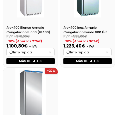
Arc-400 Blanco Armario
Arc-400 Inox Armario
Congelacion F. 600 (Hf400)
Congelacion Fondo 600 (Hf
PVP:
1.376,00€
PVP:
1.533,00€
400 S/S)
-20% (Ahorras 275€)
-20% (Ahorras 307€)
1.100,80€
1.226,40€
+ IVA
+ IVA
Info rápida
Info rápida
MÁS DETALLES
MÁS DETALLES
Marca
Cargando…
Marca
Cargando…
-20%
Medidas
Cargando…
Medidas
Cargando…
Disponibilidad
Cargando…
Disponibilidad
Cargando…
Precio final (+21%)
1331,97 €
Precio final (+21%)
1483,94 €