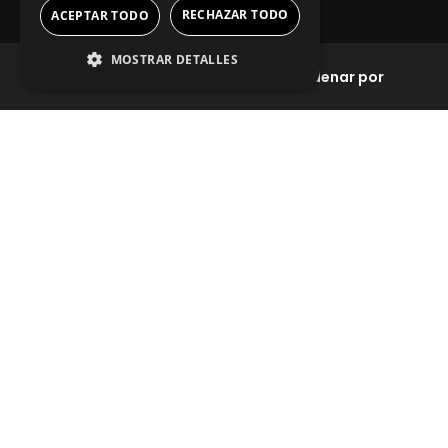
RECHAZAR TODO
ACEPTAR TODO
Política de privacidad
MOSTRAR DETALLES
Filtros
Ordenar por
Aviso legal
App Zine Hostelería
Síguenos