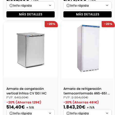
Info rápida
Info rápida
MÁS DETALLES
MÁS DETALLES
Marca
Cargando…
Marca
Cargando…
-20%
-20%
Medidas
Cargando…
Medidas
Cargando…
Disponibilidad
Cargando…
Disponibilidad
Cargando…
Precio final (+21%)
3500,29 €
Precio final (+21%)
2509,06 €
Armario de congelación
Armario de refrigeración
vertical Infrico CV 130 I HC
termoconformado ANS-651 +
PVP:
643,00€
PVP:
2.304,00€
cestas
-20% (Ahorras 129€)
-20% (Ahorras 461€)
514,40€
1.843,20€
+ IVA
+ IVA
Info rápida
Info rápida