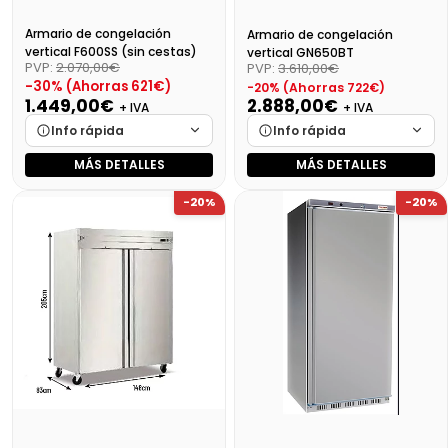
Armario de congelación
Armario de congelación
vertical F600SS (sin cestas)
vertical GN650BT
PVP:
2.070,00€
PVP:
3.610,00€
-30% (Ahorras 621€)
-20% (Ahorras 722€)
1.449,00€
2.888,00€
+ IVA
+ IVA
Info rápida
Info rápida
MÁS DETALLES
MÁS DETALLES
Marca
Cargando…
Marca
Cargando…
-20%
-20%
Medidas
Cargando…
Medidas
Cargando…
Disponibilidad
Cargando…
Disponibilidad
Cargando…
Precio final (+21%)
1753,29 €
Precio final (+21%)
3494,48 €