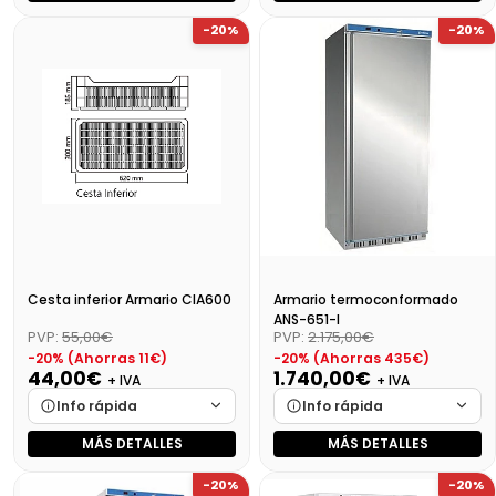
Marca
Cargando…
Marca
Cargando…
-20%
-20%
Medidas
Cargando…
Medidas
Cargando…
Disponibilidad
Cargando…
Disponibilidad
Cargando…
Precio final (+21%)
2443,23 €
Precio final (+21%)
43,56 €
Cesta inferior Armario CIA600
Armario termoconformado
ANS-651-I
PVP:
55,00€
PVP:
2.175,00€
-20% (Ahorras 11€)
-20% (Ahorras 435€)
44,00€
1.740,00€
+ IVA
+ IVA
Info rápida
Info rápida
MÁS DETALLES
MÁS DETALLES
Marca
Cargando…
Marca
Cargando…
-20%
-20%
Medidas
Cargando…
Medidas
Cargando…