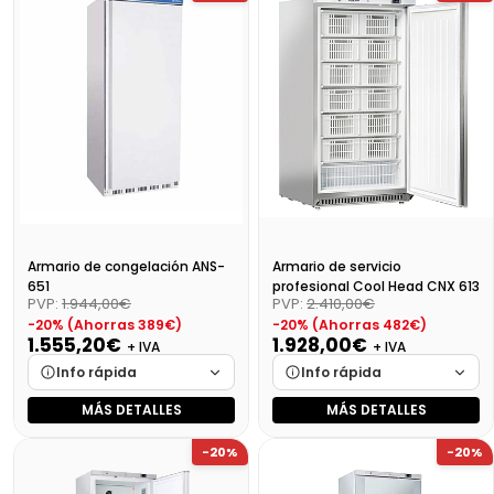
Disponibilidad
Cargando…
Disponibilidad
Cargando…
Precio final (+21%)
53,24 €
Precio final (+21%)
2105,40 €
Armario de congelación ANS-
Armario de servicio
651
profesional Cool Head CNX 613
PVP:
1.944,00€
PVP:
2.410,00€
-20% (Ahorras 389€)
-20% (Ahorras 482€)
1.555,20€
1.928,00€
+ IVA
+ IVA
Info rápida
Info rápida
MÁS DETALLES
MÁS DETALLES
Marca
Cargando…
Marca
Cargando…
-20%
-20%
Medidas
Cargando…
Medidas
Cargando…
Disponibilidad
Cargando…
Disponibilidad
Cargando…