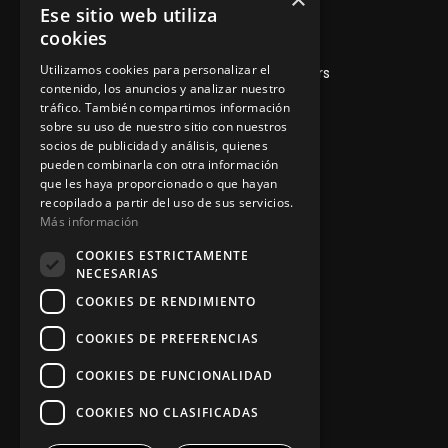
Ese sitio web utiliza
Lunes a Viernes de 8hs a 16hs
cookies
Utilizamos cookies para personalizar el
D'es Siurells, 27, Marratxí, Illes Balears
contenido, los anuncios y analizar nuestro
tráfico. También compartimos información
sobre su uso de nuestro sitio con nuestros
socios de publicidad y análisis, quienes
Nuestros Servicios
pueden combinarla con otra información
que les haya proporcionado o que hayan
recopilado a partir del uso de sus servicios.
V
enta de maquinaria
Más información
COOKIES ESTRICTAMENTE
Asesoramiento personalizado
NECESARIAS
Instalación y reparación
COOKIES DE RENDIMIENTO
Contacto
COOKIES DE PREFERENCIAS
COOKIES DE FUNCIONALIDAD
COOKIES NO CLASIFICADAS
Información legal