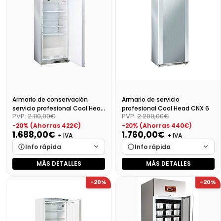
Precio final (+21%)
1881,79 €
Precio final (+21%)
2332,88 €
Armario de conservación
Armario de servicio
servicio profesional Cool Head
profesional Cool Head CNX 6
PVP:
2.110,00€
PVP:
2.200,00€
CRX6
-20% (Ahorras 422€)
-20% (Ahorras 440€)
1.688,00€
1.760,00€
+ IVA
+ IVA
Info rápida
Info rápida
MÁS DETALLES
MÁS DETALLES
Marca
Cargando…
Marca
Cargando…
-20%
-20%
Medidas
Cargando…
Medidas
Cargando…
Disponibilidad
Cargando…
Disponibilidad
Cargando…
Precio final (+21%)
Precio final (+21%)
2129,60 €