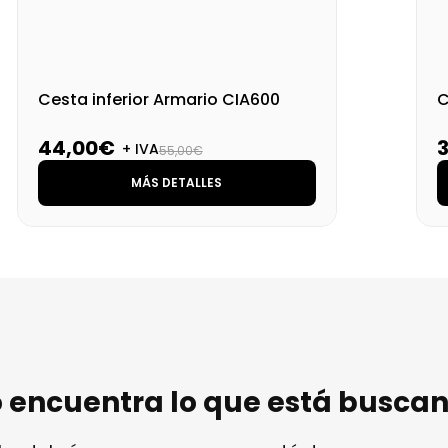
Cesta inferior Armario CIA600
C
44,00€
+ IVA
55,00€
MÁS DETALLES
 encuentra lo que está busca