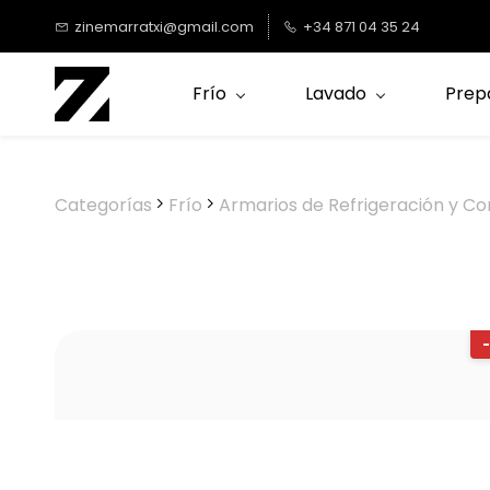
Saltar al
zinemarratxi@gmail.com
+34 871 04 35 24
contenido
principal
Frío
Lavado
Prep
Categorías
Frío
Armarios de Refrigeración y Co