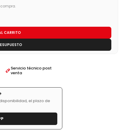
u compra.
AL CARRITO
RESUPUESTO
Servicio técnico post
venta
?
isponibilidad, el plazo de
PP