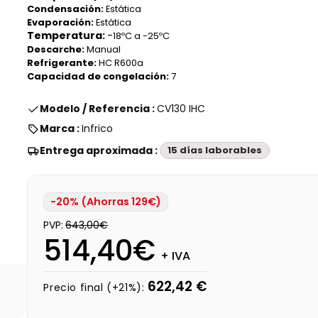
Condensación:
Estática
Evaporación:
Estática
Temperatura:
-
18ºC a -25ºC
Descarche:
Manual
Refrigerante:
HC R600a
Capacidad de congelación:
7
Modelo / Referencia :
CV130 IHC
Marca :
Infrico
Entrega aproximada :
15 días laborables
-20% (Ahorras 129€)
PVP:
643,00€
514,40€
+ IVA
622,42 €
Precio final (+21%):