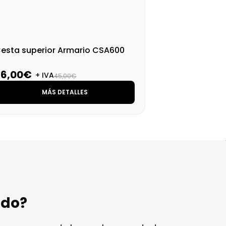
esta superior Armario CSA600
36,00€
+ IVA
45,00€
MÁS DETALLES
ndo?