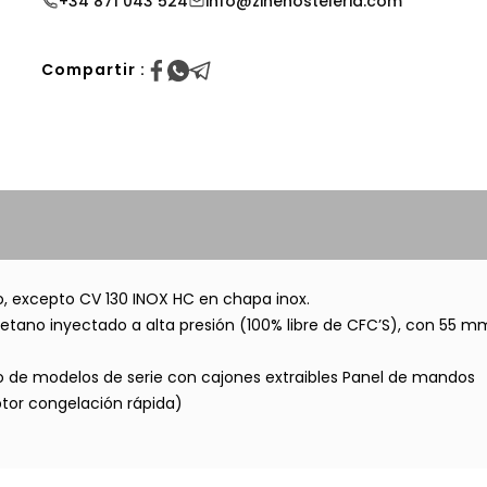
+34 871 043 524
info@zinehosteleria.com
Compartir :
co, excepto CV 130 INOX HC en chapa inox.
etano inyectado a alta presión (100% libre de CFC’S), con 55 m
sto de modelos de serie con cajones extraibles Panel de mandos
ptor congelación rápida)