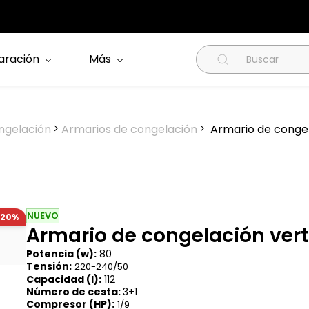
aración
Más
ngelación
Armarios de congelación
Armario de congela
NUEVO
-20%
Armario de congelación verti
Potencia (w):
80
Tensión:
220-240/50
Capacidad (l):
112
Número de cesta:
3+1
Compresor (HP):
1/9