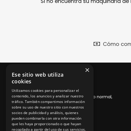
Si no encuentra su maquinaria de
Cómo com
×
Ese sitio web utiliza
cookies
Garantía 1 año
Utilizamos cookies para personalizar el
contenido, los anuncios y analizar nuestro
Desde la entrega del producto, con uso normal,
tráfico. También compartimos información
adecuado y mantenimiento
sobre su uso de nuestro sitio con nuestros
socios de publicidad y análisis, quienes
pueden combinarla con otra información
que les haya proporcionado o que hayan
recopilado a partir del uso de sus servicios.