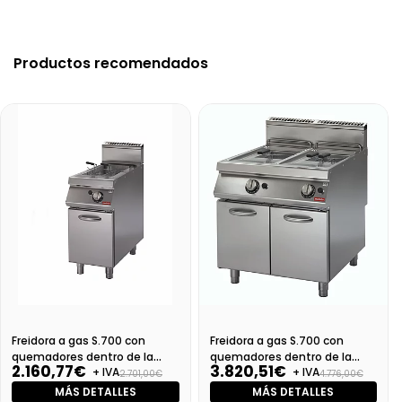
Productos recomendados
Freidora a gas S.700 con
Freidora a gas S.700 con
quemadores dentro de la
quemadores dentro de la
2.160,77€
3.820,51€
+ IVA
+ IVA
cuba SV 74 FRGS13 PW
cuba SV 78 FRGS13 PW
2.701,00€
4.776,00€
MÁS DETALLES
MÁS DETALLES