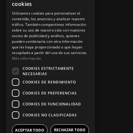
cookies
Instalación y reparación
Utilizamos cookies para personalizar el
contenido, los anuncios y analizar nuestro
Contacto
tráfico. También compartimos información
sobre su uso de nuestro sitio con nuestros
socios de publicidad y análisis, quienes
pueden combinarla con otra información
Información legal
que les haya proporcionado o que hayan
recopilado a partir del uso de sus servicios.
Más información
Política de privacidad
COOKIES ESTRICTAMENTE
NECESARIAS
Aviso legal
COOKIES DE RENDIMIENTO
COOKIES DE PREFERENCIAS
App Zine Hostelería
COOKIES DE FUNCIONALIDAD
COOKIES NO CLASIFICADAS
RECHAZAR TODO
ACEPTAR TODO