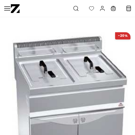
Saltar al
contenido
principal
-20%