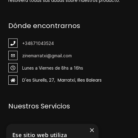
resolverá todas sus dudas sobre nuestros producto.
Dónde encontrarnos
+348
71043524
zinemarratxi@gmail.com
Lunes a Viernes de 8hs a 16hs
D'es Siurells, 27, Marratxí, Illes Balears
Nuestros Servicios
V
enta de maquinaria
×
Ese sitio web utiliza
Asesoramiento personalizado