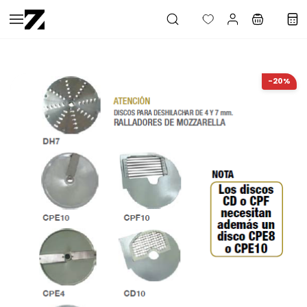
Saltar al
contenido
principal
-20%