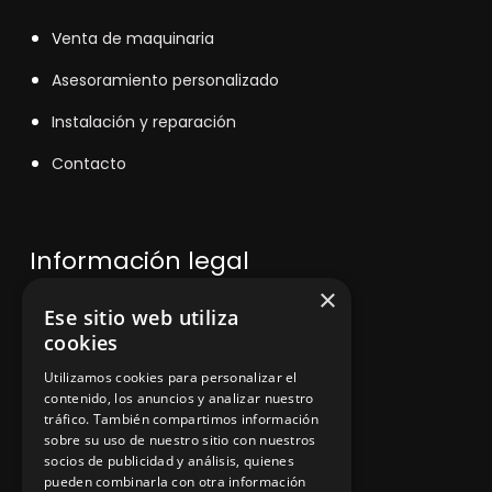
V
enta de maquinaria
Asesoramiento personalizado
Instalación y reparación
Contacto
Información legal
×
Ese sitio web utiliza
Política de privacidad
cookies
Aviso legal
Utilizamos cookies para personalizar el
contenido, los anuncios y analizar nuestro
tráfico. También compartimos información
sobre su uso de nuestro sitio con nuestros
socios de publicidad y análisis, quienes
App Zine Hostelería
pueden combinarla con otra información