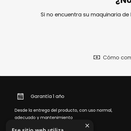
¿No
Si no encuentra su maquinaria de
Cómo com
Garantía 1 año
Desde la entrega del producto, con uso normal,
adecuado y mantenimiento
×
Ese sitio web utiliza