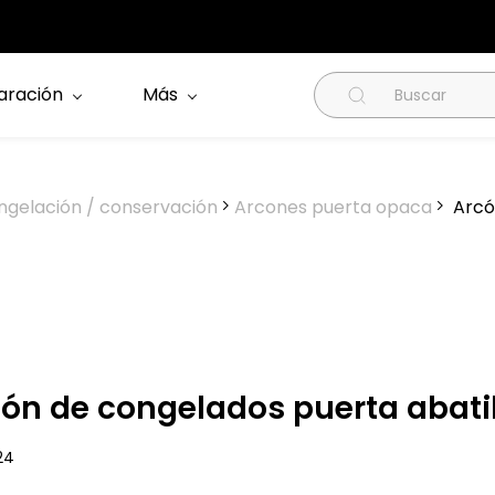
aración
Más
ngelación / conservación
Arcones puerta opaca
Arcó
ón de congelados puerta abati
 24