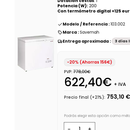
Dotación cestas
: 1
Potencia (W):
200
Con termómetro digital +125 eur
Modelo / Referencia :
103.002
Marca :
Savemah
Entrega aproximada :
3 días
-20% (Ahorras 156€)
PVP:
778,00€
622,40€
+ IVA
753,10 
Precio final (+21%):
Podrás elegir esta opción como méto