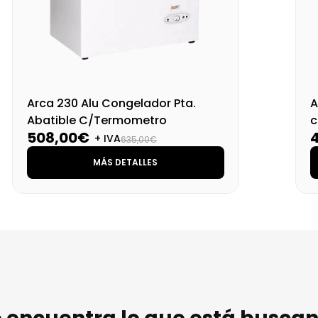
Arca 230 Alu Congelador Pta.
A
Abatible C/Termometro
c
508,00€
A
+ IVA
635,00€
MÁS DETALLES