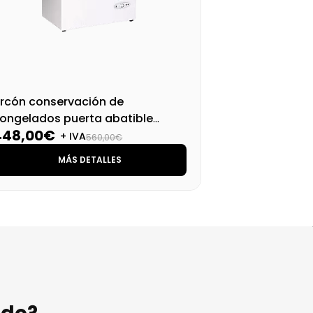
rcón conservación de
Arc
ongelados puerta abatible
con
448,00€
51
RCA 170 ALU
ARC
+ IVA
560,00€
MÁS DETALLES