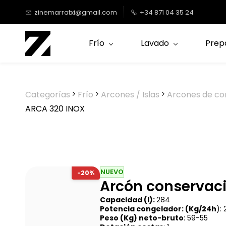
Saltar al
zinemarratxi@gmail.com
+34 871 04 35 24
contenido
principal
Frío
Lavado
Prep
Categorías
Frío
Arcones / Islas
Arcones de co
ARCA 320 INOX
NUEVO
-20%
Arcón conservaci
Capacidad (l):
284
Potencia congelador: (Kg/24h
):
Peso (Kg) neto-bruto
: 59-55