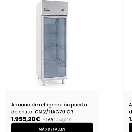
Armario de refrigeración puerta
A
de cristal GN 2/1 IAG701CR
d
1.955,20€
+ IVA
2.444,00€
MÁS DETALLES