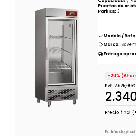
Capacidad
(l): 4
Puertas de crist
Parillas
: 3
Modelo / Refe
Marca :
Savem
Entrega apro
-20% (Ahor
PVP:
2.925,00€
2.34
Precio final (
Podrás elegir e