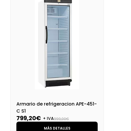
Armario de refrigeracion APE-451-
C S1
799,20€
+ IVA
999,00€
MÁS DETALLES