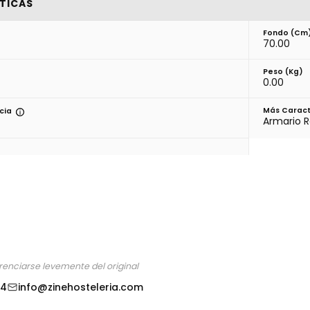
TICAS
Fondo (cm
70.00
Peso (kg)
0.00
Más Caract
ncia
Armario R
o
erenciarse levemente del original
24
info@zinehosteleria.com