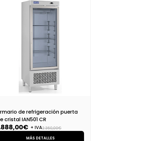
rmario de refrigeración puerta
Arm
e cristal IAN501 CR
pas
1.888,00€
1.
+ IVA
2.360,00€
MÁS DETALLES