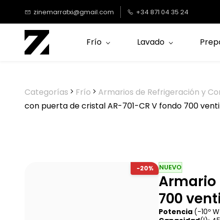
Saltar al
zinemarratxi@gmail.com
+34 871 04 35 24
contenido
principal
Frío
Lavado
Prep
Categorías
Frío
Armarios de Refrigeración y Co
con puerta de cristal AR-701-CR V fondo 700 vent
NUEVO
-20%
Armario 
700 vent
Potencia
(-10º W