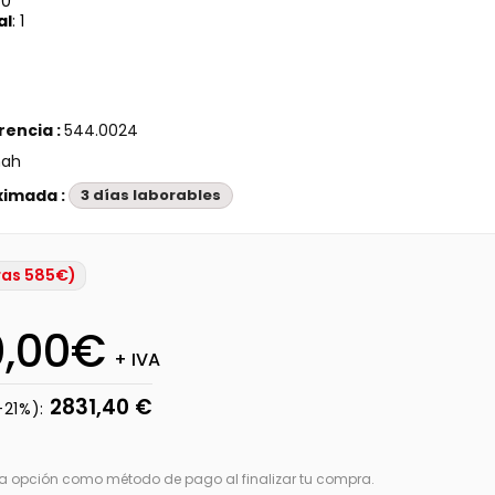
50
al
: 1
rencia :
544.0024
ah
ximada :
3 días laborables
ras 585€)
0,00€
+ IVA
2831,40 €
+21%):
sta opción como método de pago al finalizar tu compra.