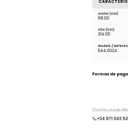
CARACTERÍS
Ancho (cm)
68.00
Alto (cm)
214.00
Modelo / Refere
544.0024
Formas de pag
La foto puede dif
+34 871 043 5