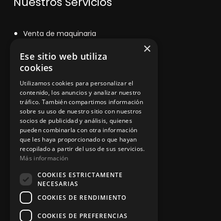
Nuestros Servicios
V
enta de maquinaria
×
Asesoramiento personalizado
Ese sitio web utiliza
cookies
Instalación y reparación
Utilizamos cookies para personalizar el
Contacto
contenido, los anuncios y analizar nuestro
tráfico. También compartimos información
sobre su uso de nuestro sitio con nuestros
socios de publicidad y análisis, quienes
pueden combinarla con otra información
Información legal
que les haya proporcionado o que hayan
recopilado a partir del uso de sus servicios.
Más información
Política de privacidad
COOKIES ESTRICTAMENTE
Aviso legal
NECESARIAS
COOKIES DE RENDIMIENTO
COOKIES DE PREFERENCIAS