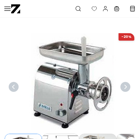
Saltar al
contenido
principal
-20%