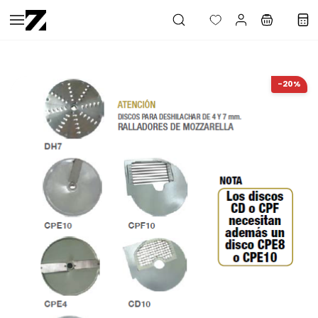
Saltar al
contenido
principal
-20%