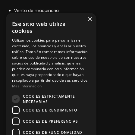
V
enta de maquinaria
×
Asesoramiento personalizado
Ese sitio web utiliza
cookies
Instalación y reparación
Utilizamos cookies para personalizar el
Contacto
contenido, los anuncios y analizar nuestro
tráfico. También compartimos información
sobre su uso de nuestro sitio con nuestros
socios de publicidad y análisis, quienes
pueden combinarla con otra información
Información legal
que les haya proporcionado o que hayan
recopilado a partir del uso de sus servicios.
Más información
Política de privacidad
COOKIES ESTRICTAMENTE
NECESARIAS
Aviso legal
COOKIES DE RENDIMIENTO
COOKIES DE PREFERENCIAS
App Zine Hostelería
COOKIES DE FUNCIONALIDAD