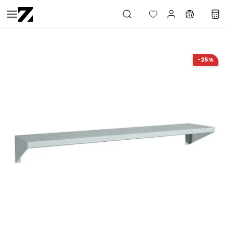
Saltar al
contenido
principal
-25%