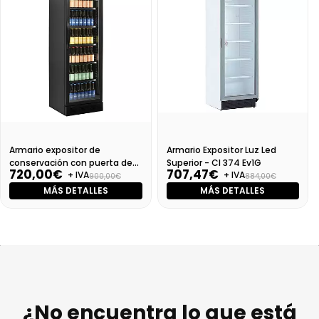
Armario expositor de
Armario Expositor Luz Led
conservación con puerta de
Superior - Cl 374 Ev1G
720,00€
707,47€
+ IVA
+ IVA
cristal CEV 425 BLACK
900,00€
884,00€
MÁS DETALLES
MÁS DETALLES
¿No encuentra lo que está