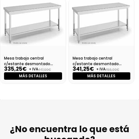
Mesa trabajo central
Mesa trabajo central
c/estante desmontado
c/estante desmontado
335,25€
341,25€
+ IVA
+ IVA
Dim:600X600X850 Mm
Dim:700X600X850 Mm
447,00€
455,00€
MÁS DETALLES
MÁS DETALLES
¿No encuentra lo que está