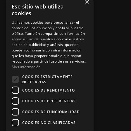
×
Ese sitio web utiliza
Política de privacidad
cookies
Aviso legal
Utilizamos cookies para personalizar el
contenido, los anuncios y analizar nuestro
tráfico. También compartimos información
sobre su uso de nuestro sitio con nuestros
socios de publicidad y análisis, quienes
App Zine Hostelería
pueden combinarla con otra información
que les haya proporcionado o que hayan
recopilado a partir del uso de sus servicios.
Más información
COOKIES ESTRICTAMENTE
NECESARIAS
COOKIES DE RENDIMIENTO
COOKIES DE PREFERENCIAS
Síguenos
COOKIES DE FUNCIONALIDAD
COOKIES NO CLASIFICADAS