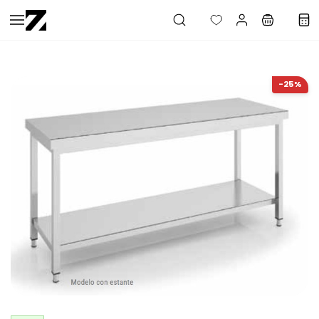
Saltar al
contenido
principal
-25%