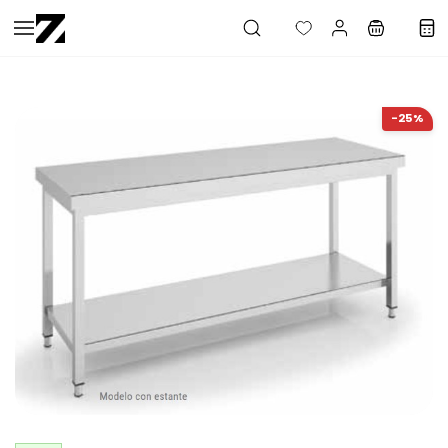
Saltar al
contenido
principal
-25%