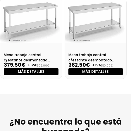
Mesa trabajo central
Mesa trabajo central
c/estante desmontado
c/estante desmontado
379,50€
382,50€
+ IVA
+ IVA
Dim:1000X700X850
Dim:1100X700X850 Mm
506,00€
510,00€
MÁS DETALLES
MÁS DETALLES
¿No encuentra lo que está