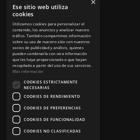
×
Ese sitio web utiliza
Política de privacidad
cookies
Aviso legal
Utilizamos cookies para personalizar el
contenido, los anuncios y analizar nuestro
tráfico. También compartimos información
sobre su uso de nuestro sitio con nuestros
socios de publicidad y análisis, quienes
App Zine Hostelería
pueden combinarla con otra información
que les haya proporcionado o que hayan
recopilado a partir del uso de sus servicios.
Más información
COOKIES ESTRICTAMENTE
NECESARIAS
COOKIES DE RENDIMIENTO
COOKIES DE PREFERENCIAS
Síguenos
COOKIES DE FUNCIONALIDAD
COOKIES NO CLASIFICADAS