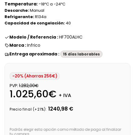
Temperatura:
-
18ºC a -24ºC
Descarche:
Manual
Refrigerante:
R134a
Capacidad de congelación:
40
Modelo / Referencia :
HF700ALHC
Marca :
Infrico
Entrega aproximada :
15 días laborables
-20% (Ahorras 256€)
PVP:
1.282,00€
1.025,60€
+ IVA
1240,98 €
Precio final (+21%):
Podrás elegir esta opción como método de pago al finalizar
tu compra.