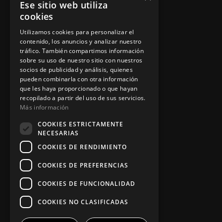
Instalación y reparación
Ese sitio web utiliza
cookies
Contacto
Utilizamos cookies para personalizar el
contenido, los anuncios y analizar nuestro
tráfico. También compartimos información
Información legal
sobre su uso de nuestro sitio con nuestros
socios de publicidad y análisis, quienes
pueden combinarla con otra información
que les haya proporcionado o que hayan
Política de privacidad
recopilado a partir del uso de sus servicios.
Más información
Aviso legal
COOKIES ESTRICTAMENTE
NECESARIAS
COOKIES DE RENDIMIENTO
App Zine Hostelería
COOKIES DE PREFERENCIAS
COOKIES DE FUNCIONALIDAD
COOKIES NO CLASIFICADAS