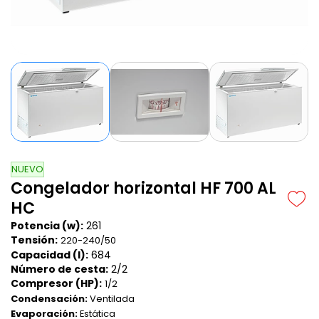
NUEVO
Congelador horizontal HF 700 AL
HC
Potencia (w):
261
Tensión:
220-240/50
Capacidad (l):
684
Número de cesta:
2/2
Compresor (HP):
1/2
Condensación:
Ventilada
Evaporación:
Estática