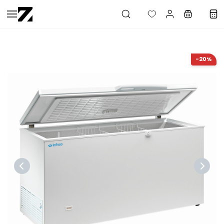
Saltar al
contenido
principal
-20%