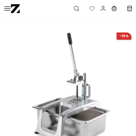
Saltar al
contenido
principal
-15%