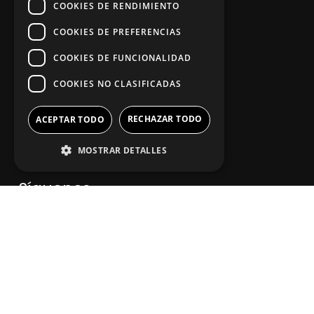
COOKIES DE RENDIMIENTO
App Zine Hostelería
COOKIES DE PREFERENCIAS
COOKIES DE FUNCIONALIDAD
COOKIES NO CLASIFICADAS
RECHAZAR TODO
ACEPTAR TODO
MOSTRAR DETALLES
Síguenos
2025. Todos los derechos reservados