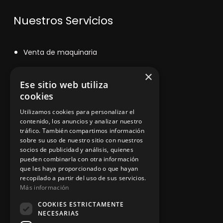
Nuestros Servicios
V
enta de maquinaria
Asesoramiento personalizado
×
Ese sitio web utiliza
Instalación y reparación
cookies
Contacto
Utilizamos cookies para personalizar el
contenido, los anuncios y analizar nuestro
tráfico. También compartimos información
sobre su uso de nuestro sitio con nuestros
socios de publicidad y análisis, quienes
Información legal
pueden combinarla con otra información
que les haya proporcionado o que hayan
recopilado a partir del uso de sus servicios.
Política de privacidad
Más información
Aviso legal
COOKIES ESTRICTAMENTE
NECESARIAS