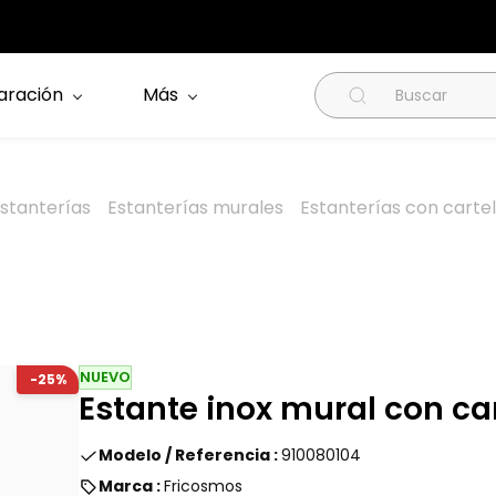
aración
Más
stanterías
Estanterías murales
Estanterías con cartel
NUEVO
-25%
Estante inox mural con ca
Modelo / Referencia :
910080104
Marca :
Fricosmos