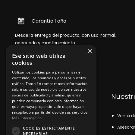
Garantía 1 año
Desde la entrega del producto, con uso normal,
adecuado y mantenimiento
×
Ese sitio web utiliza
cookies
Utilizamos cookies para personalizar el
contenido, los anuncios y analizar nuestro
tráfico. También compartimos información
sobre su uso de nuestro sitio con nuestros
Dónde encontrarnos
Nuestro
socios de publicidad y análisis, quienes
pueden combinarla con otra información
que les haya proporcionado o que hayan
recopilado a partir del uso de sus servicios.
+348
71043524
V
enta d
Más información
zinemarratxi@gmail.com
Asesora
COOKIES ESTRICTAMENTE
NECESARIAS