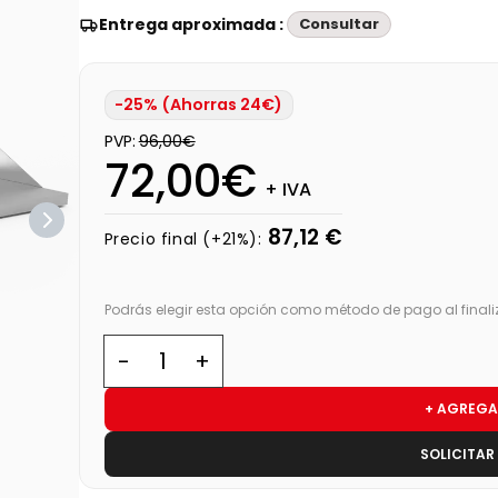
Entrega aproximada :
Consultar
-25% (Ahorras 24€)
PVP:
96,00€
72,00€
+ IVA
87,12 €
Precio final (+21%):
Podrás elegir esta opción como método de pago al finali
+ AGREGA
SOLICITAR