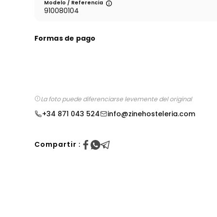
Modelo / Referencia
910080104
Formas de pago
La foto puede diferenciarse levemente del original
+34 871 043 524
info@zinehosteleria.com
Compartir :