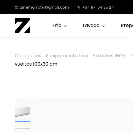
Saltar al
zinemarratxi@gmail.com
+34 871 04 35 24
contenido
principal
Frío
Lavado
Prep
Categorías
Equipamiento Inox
Estantes INOX
E
vueltas 100x30 cm