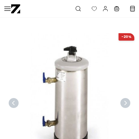
Saltar al
contenido
principal
-20%