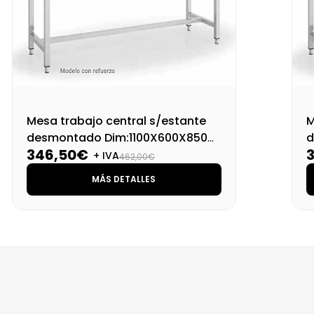
Mesa trabajo central s/estante
M
desmontado Dim:1100X600X850
d
346,50€
Mm
+ IVA
462,00€
MÁS DETALLES