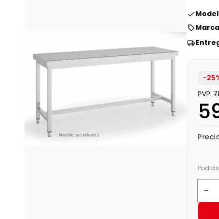
Modelo
Marca
Entre
-25%
PVP:
7
5
Precio
Podrás