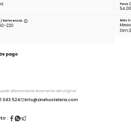
m)
Peso 
54.0
Más C
/ Referencia
Mesa 
0-220
Dim:
de pago
puede diferenciarse levemente del original
1 043 524
info@zinehosteleria.com
ir :