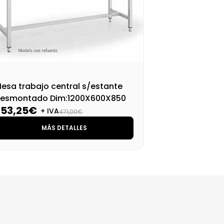
esa trabajo central s/estante
Mes
esmontado Dim:1200X600X850
de
353,25€
37
M
+ IVA
471,00€
MÁS DETALLES