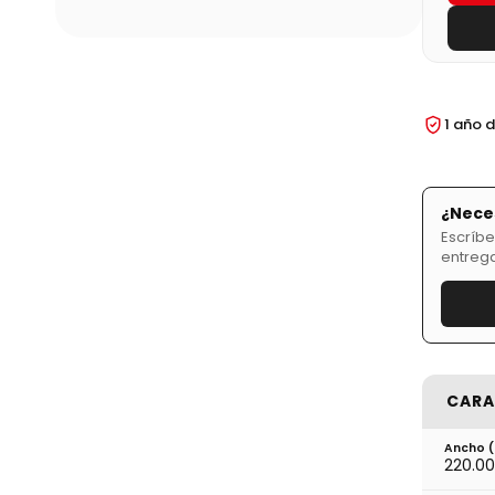
1 año 
¿Neces
Escríbe
entrega
CARA
Ancho 
220.00