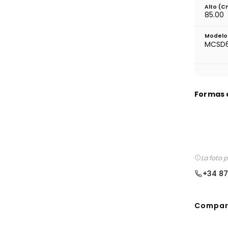
Alto (c
85.00
Modelo 
MCSD6
Formas 
La foto 
+34 87
Compart