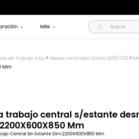
aración
Más
as de trabajo Inox
Mesas centrales Gama 600/700
Me
50 Mm
 trabajo central s/estante de
:2200X600X850 Mm
bajo Central Sin Estante Dim:2200X600X850 Mm