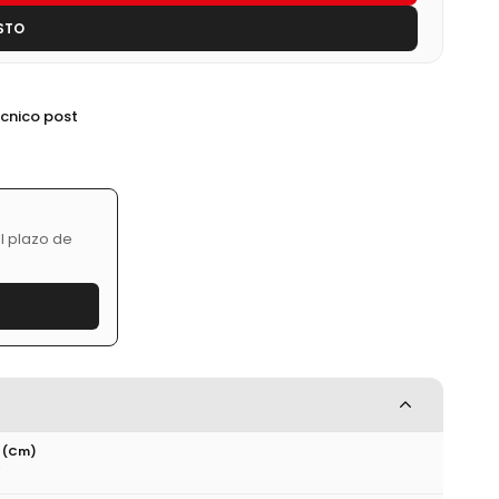
STO
écnico post
l plazo de
 (cm)
0