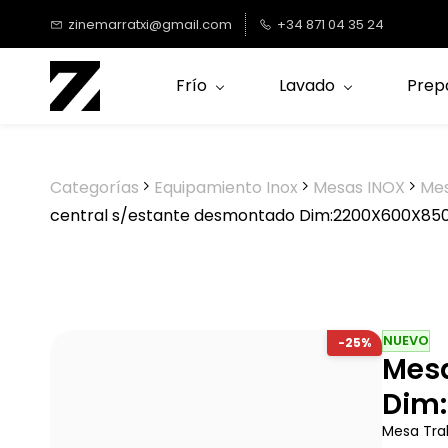
Saltar al
zinemarratxi@gmail.com
+34 871 04 35 24
contenido
principal
Frío
Lavado
Prep
Categorías
Equipamiento Inox
Mesas INOX
Mes
central s/estante desmontado Dim:2200X600X8
NUEVO
-25%
Mesa
Dim
Mesa Tra