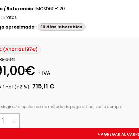
 / Referencia :
MCSD60-220
 :
Eratos
ga aproximada :
10 días laborables
 (Ahorras 197€)
88,00€
91,00€
+ IVA
715,11 €
 final (+21%):
 elegir esta opción como método de pago al finalizar tu compra.
+ AGREGAR AL CARR