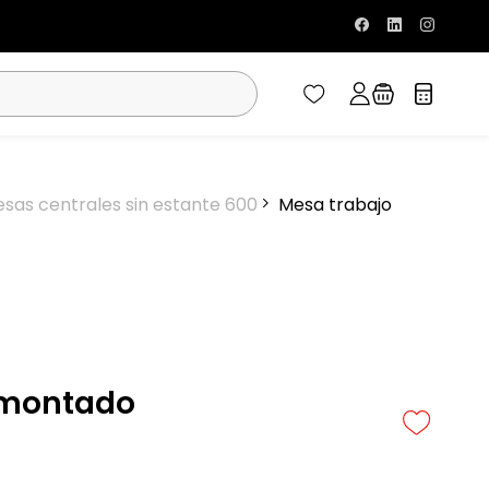
sas centrales sin estante 600
Mesa trabajo
smontado