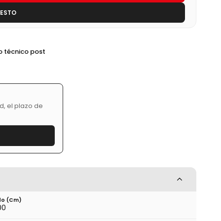
UESTO
io técnico post
d, el plazo de
do (cm)
00