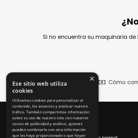
¿No
Si no encuentra su maquinaria de
×
Cómo com
Ese sitio web utiliza
cookies
Utilizamos cookies para personalizar el
contenido, los anuncios y analizar nuestro
tráfico. También compartimos información
sobre su uso de nuestro sitio con nuestros
Garantía 1 año
socios de publicidad y análisis, quienes
pueden combinarla con otra información
que les haya proporcionado o que hayan
Desde la entrega del producto, con uso normal,