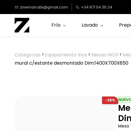
Saltar al
zinemarratxi@gmail.com
+34 871 04 35 24
contenido
principal
Frío
Lavado
Prep
Categorías
Equipamiento Inox
Mesas INOX
Mes
mural c/estante desmontado Dim:1400X700X850
NUEV
-25%
Me
Di
Mesa 