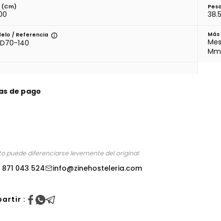
o (cm)
Peso
00
38.
Más 
elo / Referencia
Mes
D70-140
M
as de pago
oto puede diferenciarse levemente del original
 871 043 524
info@zinehosteleria.com
artir :