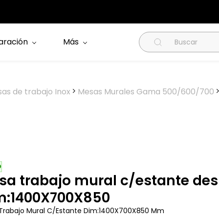
aración
Más
as de trabajo Inox
Mesas Murales Gama 500/600/700
O
sa trabajo mural c/estante d
m:1400X700X850
Trabajo Mural C/Estante Dim:1400X700X850 Mm