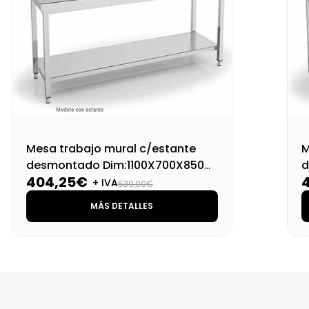
Mesa trabajo mural c/estante
M
desmontado Dim:1100X700X850
d
404,25€
Mm
+ IVA
539,00€
MÁS DETALLES