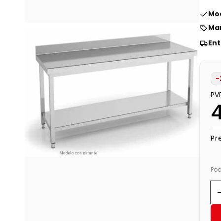
Mod
Mar
Ent
-
PV
Pr
Pod