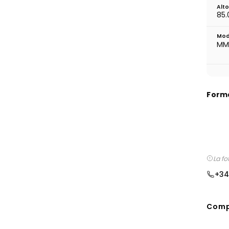
Alt
85.
Mod
MM
Form
La f
+34
Comp