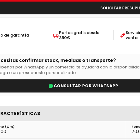
SOLICITAR PRESUP
Portes gratis desde
Servic
ño de garantía
350€
venta
cesitas confirmar stock, medidas o transporte?
ríbenos por WhatsApp y un comercial te ayudará con la disponibilida
rega o un presupuesto personalizado.
CONSULTAR POR WHATSAPP
RACTERÍSTICAS
ho (cm)
Fon
.00
70.