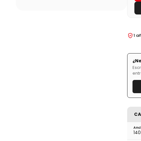
1 a
¿Ne
Esc
ent
CA
Anc
140