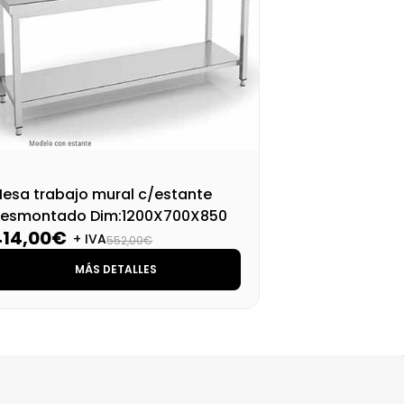
esa trabajo mural c/estante
Mes
esmontado Dim:1200X700X850
de
414,00€
43
M
+ IVA
552,00€
MÁS DETALLES