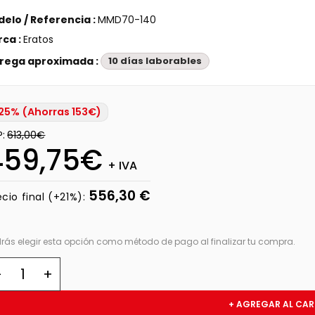
elo / Referencia :
MMD70-140
ca :
Eratos
rega aproximada :
10 días laborables
25% (Ahorras 153€)
P:
613,00€
459,75€
+ IVA
556,30 €
ecio final (+21%):
rás elegir esta opción como método de pago al finalizar tu compra.
+ AGREGAR AL CAR