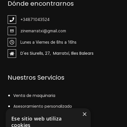
Dónde encontrarnos
+348
71043524
zinemarratxi@gmail.com
Lunes a Viernes de 8hs a 16hs
D'es Siurells, 27, Marratxí, Illes Balears
Nuestros Servicios
V
enta de maquinaria
Asesoramiento personalizado
×
Instalación y reparación
Ese sitio web utiliza
cookies