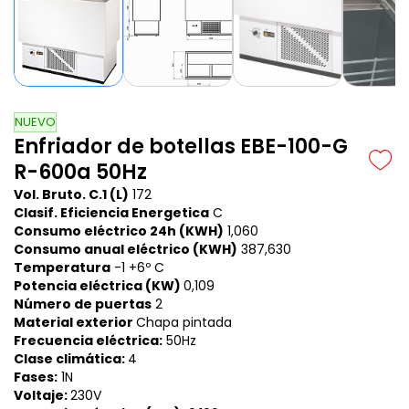
NUEVO
Enfriador de botellas EBE-100-G
R-600a 50Hz
Vol. Bruto. C.1 (L)
172
Clasif. Eficiencia Energetica
C
Consumo eléctrico 24h (KWH)
1,060
Consumo anual eléctrico (KWH)
387,630
Temperatura
-1 +6º C
Potencia eléctrica (KW)
0,109
Número de puertas
2
Material exterior
Chapa pintada
Frecuencia eléctrica:
50Hz
Clase climática:
4
Fases:
1N
Voltaje:
230V