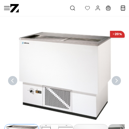
Saltar al
contenido
principal
-20%