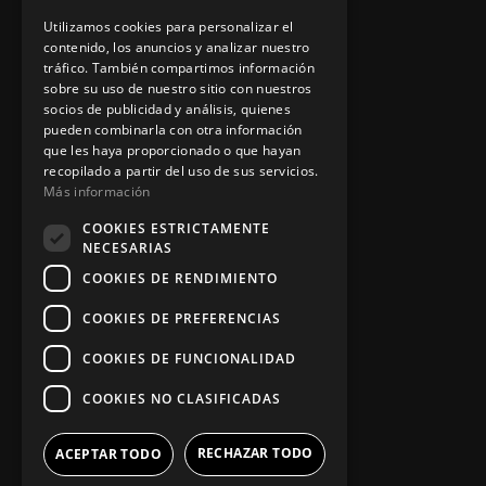
Contacto
Utilizamos cookies para personalizar el
contenido, los anuncios y analizar nuestro
tráfico. También compartimos información
sobre su uso de nuestro sitio con nuestros
Información legal
socios de publicidad y análisis, quienes
pueden combinarla con otra información
que les haya proporcionado o que hayan
Política de privacidad
recopilado a partir del uso de sus servicios.
Más información
Aviso legal
COOKIES ESTRICTAMENTE
NECESARIAS
COOKIES DE RENDIMIENTO
App Zine Hostelería
COOKIES DE PREFERENCIAS
COOKIES DE FUNCIONALIDAD
COOKIES NO CLASIFICADAS
RECHAZAR TODO
ACEPTAR TODO