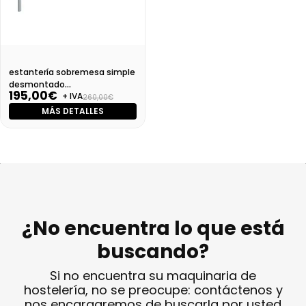
estantería sobremesa simple
desmontado
195,00€
+ IVA
Dim:1100X350X400
260,00€
MÁS DETALLES
¿No encuentra lo que está
buscando?
Si no encuentra su maquinaria de
hostelería, no se preocupe: contáctenos y
nos encargaremos de buscarla por usted