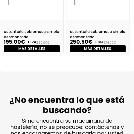
estantería sobremesa simple
estantería sobremesa simple
desmontado
desmontado
195,00€
250,50€
+ IVA
+ IVA
Dim:1100X350X400
Dim:1300X350X400
260,00€
334,00€
MÁS DETALLES
MÁS DETALLES
¿No encuentra lo que está
buscando?
Si no encuentra su maquinaria de
hostelería, no se preocupe: contáctenos y
nos encargaremos de buscarla por usted