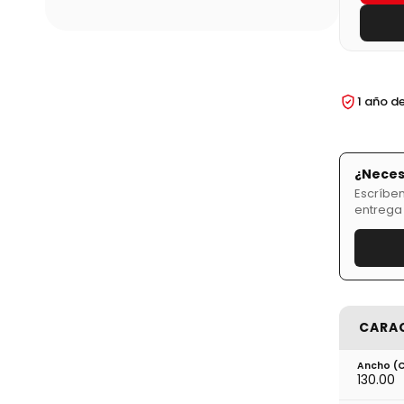
1 año d
¿Neces
Escríben
entrega
CARA
Ancho (
130.00