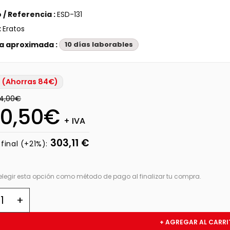
 / Referencia :
ESD-131
:
Eratos
a aproximada :
10 días laborables
 (Ahorras 84€)
4,00€
0,50€
+ IVA
303,11 €
 final (+21%):
elegir esta opción como método de pago al finalizar tu compra.
+ AGREGAR AL CARRI