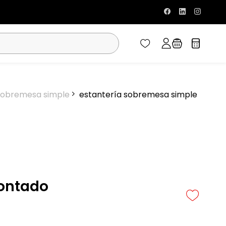
 sobremesa simple
estantería sobremesa simple
ontado