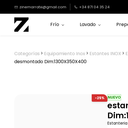
Saltar al
zinemarratxi@gmail.com
+34 871 04 35 24
contenido
principal
Frío
Lavado
Prep
Categorías
Equipamiento Inox
Estantes INOX
E
desmontado Dim:1300X350X400
NUEVO
-25%
esta
Dim:
Estanteri