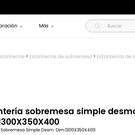
aración
Más
stanterías
Estanterías de sobremesa
Estanterías de
ntería sobremesa simple desm
1300X350X400
a Sobremesa Simple Desm. Dim:1300X350X400