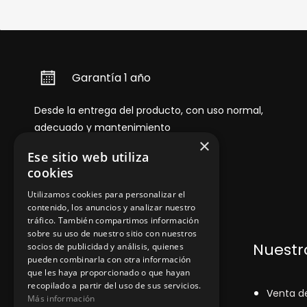
Garantía 1 año
Desde la entrega del producto, con uso normal,
adecuado y mantenimiento
×
Ese sitio web utiliza
cookies
Utilizamos cookies para personalizar el
contenido, los anuncios y analizar nuestro
tráfico. También compartimos información
sobre su uso de nuestro sitio con nuestros
Dónde encontrarnos
Nuestro
socios de publicidad y análisis, quienes
pueden combinarla con otra información
que les haya proporcionado o que hayan
recopilado a partir del uso de sus servicios.
+348
71043524
V
enta d
Más información