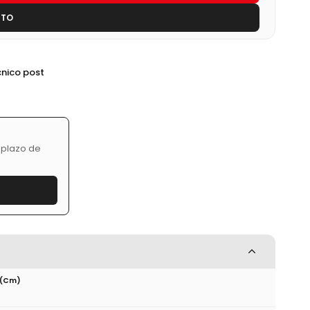
STO
cnico post
 plazo de
 (cm)