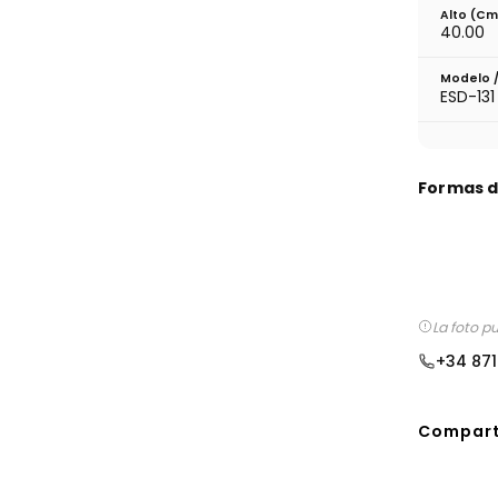
Alto (cm
40.00
Modelo 
ESD-131
Formas 
La foto p
+34 871
Comparti