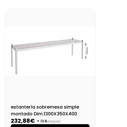
estantería sobremesa simple
montado Dim:1300X350X400
232,88€
+ IVA
310,50€