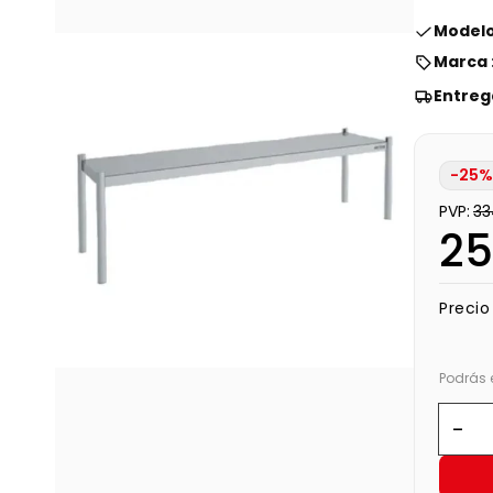
Modelo
Marca 
Entreg
-25%
PVP:
33
25
Precio
Podrás 