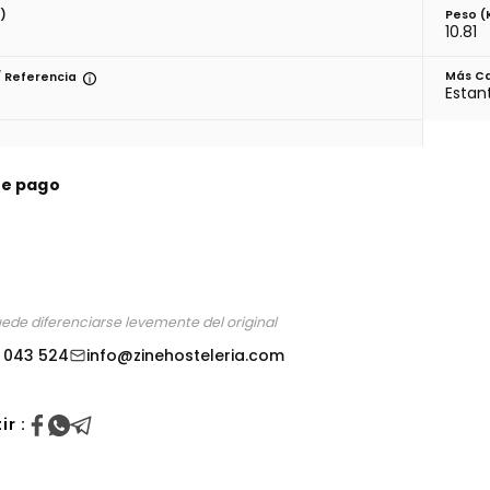
)
Peso (
10.81
Más Ca
/ Referencia
Estan
de pago
uede diferenciarse levemente del original
 043 524
info@zinehosteleria.com
r :