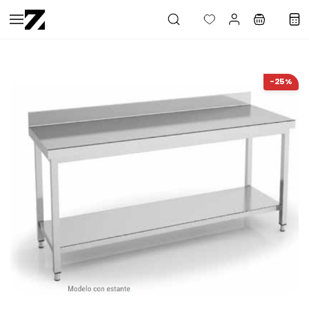
Saltar al
contenido
principal
-25%