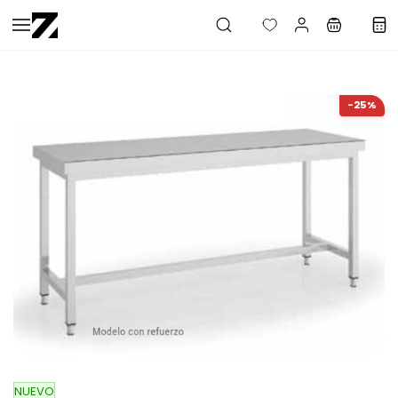
Saltar al
contenido
principal
-25%
NUEVO