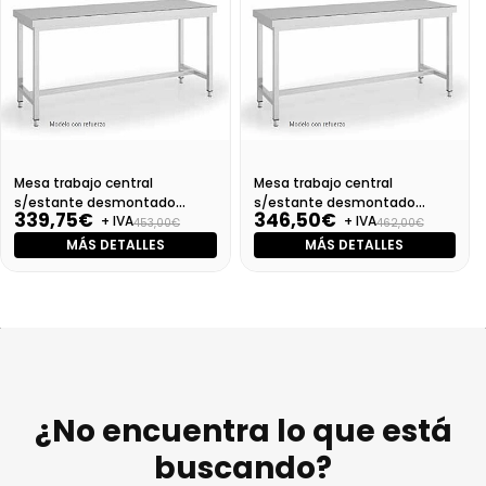
Mesa trabajo central
Mesa trabajo central
s/estante desmontado
s/estante desmontado
339,75€
346,50€
+ IVA
+ IVA
Dim:1000X600X850
Dim:1100X600X850 Mm
453,00€
462,00€
MÁS DETALLES
MÁS DETALLES
¿No encuentra lo que está
buscando?