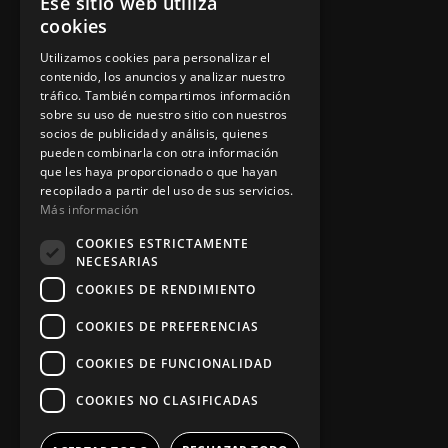
Ese sitio web utiliza
Política de privacidad
cookies
Aviso legal
Utilizamos cookies para personalizar el
contenido, los anuncios y analizar nuestro
tráfico. También compartimos información
sobre su uso de nuestro sitio con nuestros
socios de publicidad y análisis, quienes
App Zine Hostelería
pueden combinarla con otra información
que les haya proporcionado o que hayan
recopilado a partir del uso de sus servicios.
Más información
COOKIES ESTRICTAMENTE
NECESARIAS
COOKIES DE RENDIMIENTO
COOKIES DE PREFERENCIAS
Síguenos
COOKIES DE FUNCIONALIDAD
COOKIES NO CLASIFICADAS