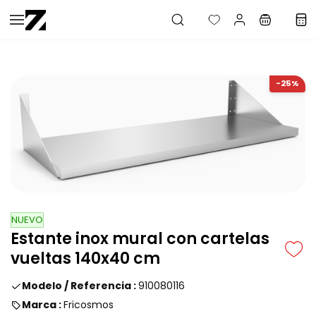
Saltar al
contenido
principal
-25%
NUEVO
Estante inox mural con cartelas
vueltas 140x40 cm
Modelo / Referencia :
910080116
Marca :
Fricosmos