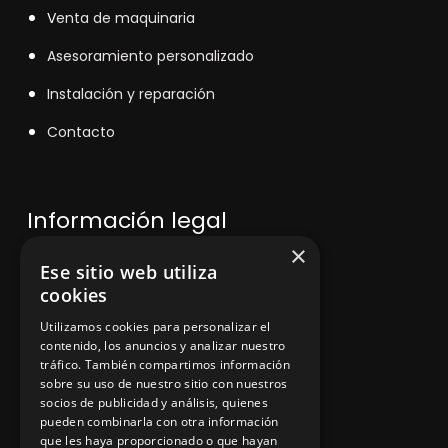
V
enta de maquinaria
Asesoramiento personalizado
Instalación y reparación
Contacto
Información legal
×
Ese sitio web utiliza
Política de privacidad
cookies
Aviso legal
Utilizamos cookies para personalizar el
contenido, los anuncios y analizar nuestro
tráfico. También compartimos información
sobre su uso de nuestro sitio con nuestros
socios de publicidad y análisis, quienes
App Zine Hostelería
pueden combinarla con otra información
que les haya proporcionado o que hayan