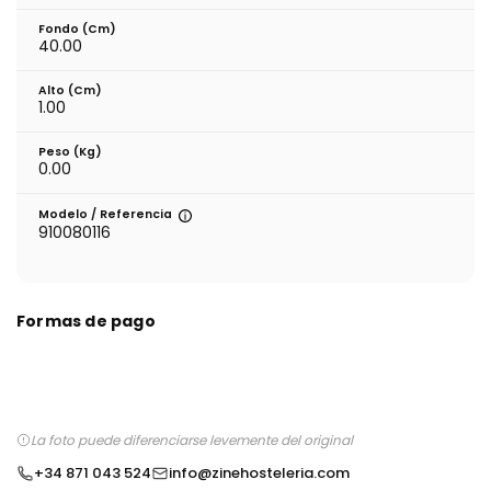
Fondo (cm)
40.00
Alto (cm)
1.00
Peso (kg)
0.00
Modelo / Referencia
910080116
Formas de pago
La foto puede diferenciarse levemente del original
+34 871 043 524
info@zinehosteleria.com